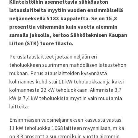
Kiinteistöihin asennettavia sähköauton
latauslaitteita myytiin vuoden ensimmäisellä
neljänneksellä 5183 kappaletta. Se on 15,8
prosenttia vähemmän kuin vuotta aiemmin
samalla jaksolla, kertoo Sähköteknisen Kaupan
Liiton (STK) tuore tilasto.
Peruslatauslaitteet jaetaan neljään eri
teholuokkaan suurimman mahdollisen lataustehon
mukaan. Peruslatauslaitteiden kysynnästä
kolmannes kohdistui 11 kW teholuokkaan ja kaksi
kolmannesta 22 kW teholuokkaan. Alimmista 3,7
kW ja 7,4 kW teholuokista myytiin vain muutamia
laitteita.
Ensimmäisen vuosineljänneksen kasvusta vastasi
11 kW teholuokka 1068 laitteen myynnillään, mikä
on 8,8 prosenttia suurempi kuin vuotta aiemmin.