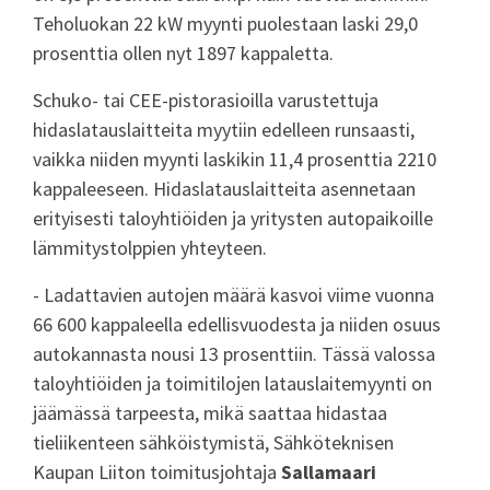
Teholuokan 22 kW myynti puolestaan laski 29,0
prosenttia ollen nyt 1897 kappaletta.
Schuko- tai CEE-pistorasioilla varustettuja
hidaslatauslaitteita myytiin edelleen runsaasti,
vaikka niiden myynti laskikin 11,4 prosenttia 2210
kappaleeseen. Hidaslatauslaitteita asennetaan
erityisesti taloyhtiöiden ja yritysten autopaikoille
lämmitystolppien yhteyteen.
- Ladattavien autojen määrä kasvoi viime vuonna
66 600 kappaleella edellisvuodesta ja niiden osuus
autokannasta nousi 13 prosenttiin. Tässä valossa
taloyhtiöiden ja toimitilojen latauslaitemyynti on
jäämässä tarpeesta, mikä saattaa hidastaa
tieliikenteen sähköistymistä, Sähköteknisen
Kaupan Liiton toimitusjohtaja
Sallamaari