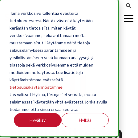
Tämä verkkosivu tallentaa evästeitä
tietokoneeseesi. Näitä evästeitä käytetään
kerämään tietoa siitä, miten käytät
verkkosivuamme, sekä auttamaan meitä
muistamaan sinut. Käytämme näitä tietoja
selauselämyksesi parantamiseen ja
yksilöllistämiseen sekä luomaan analyyseja ja
tilastoja sekä verkkosivujemme että muiden
medioidemme käytöstä. Lue lisätietoja
käyttämistämme evästeistä
tietosuojakäytännöstämme
Jos valitset Hylkää, tietojasi ei seurata, mutta
selaimessasi käytetään yhtä evästettä, jonka avulla
tiedämme, että sinua ei saa seurata.
Hyväksy
Hylkää
Latauslaitteiden