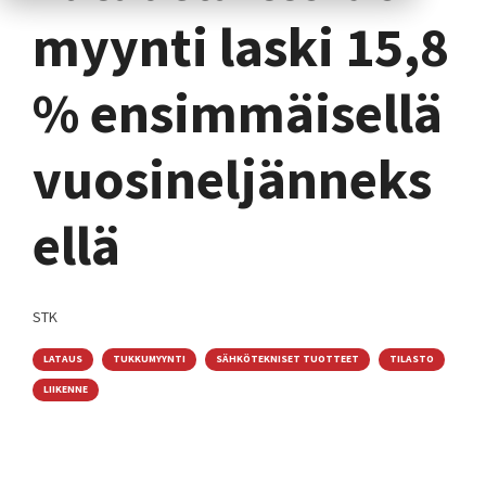
myynti laski 15,8
% ensimmäisellä
vuosineljänneks
ellä
STK
LATAUS
TUKKUMYYNTI
SÄHKÖTEKNISET TUOTTEET
TILASTO
LIIKENNE