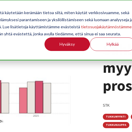
OPPILAITOKSILLE
JÄSENYYS
TILASTOINTI
TIETOA
itä käytetään kerämään tietoa siitä, miten käytät verkkosivuamme, sekä
ämyksesi parantamiseen ja yksilöllistämiseen sekä luomaan analyyseja j
. Lue lisätietoja käyttämistämme evästeistä
tietosuojakäytännöstämme
än yhtä evästettä, jonka avulla tiedämme, että sinua ei saa seurata.
Säh
Hyväksy
Hylkää
myyn
pros
STK
TUKKUMYYNTI
TUKKUKAUPPA