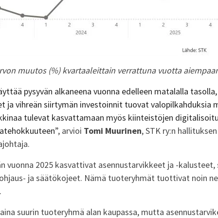
von muutos (%) kvartaaleittain verrattuna vuotta aiempaa
yttää pysyvän alkaneena vuonna edelleen matalalla tasolla
ja vihreän siirtymän investoinnit tuovat valopilkahduksia 
kinaa tulevat kasvattamaan myös kiinteistöjen digitalisoit
iatehokkuuteen
”, arvioi
Tomi Muurinen
, STK ry:n hallitukse
ajohtaja.
än vuonna 2025 kasvattivat asennustarvikkeet ja -kalusteet
 ohjaus- ja säätökojeet. Nämä tuoteryhmät tuottivat noin n
.
i aina suurin tuoteryhmä alan kaupassa, mutta asennustarvi