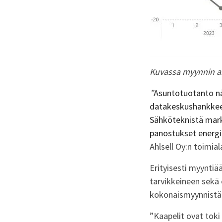
Kuvassa myynnin ar
”
Asuntotuotanto nä
datakeskushankkeet 
S
ähköteknistä mark
panostukset energ
Ahlsell Oy:n toimial
Erityisesti myyntiä
tarvikkeineen sekä
kokonaismyynnistä
”Kaapelit ovat tok