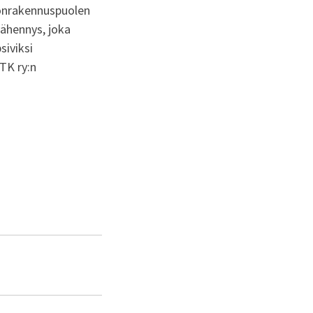
lonrakennuspuolen
vähennys, joka
siviksi
TK ry:n