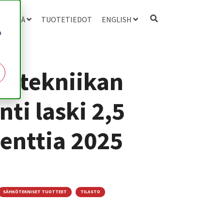
 MEISTÄ
TUOTETIEDOT
ENGLISH
a
kötekniikan
ti laski 2,5
enttia 2025
SÄHKÖTEKNISET TUOTTEET
TILASTO