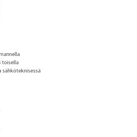
lmannella
toisella
ja sähköteknisessä