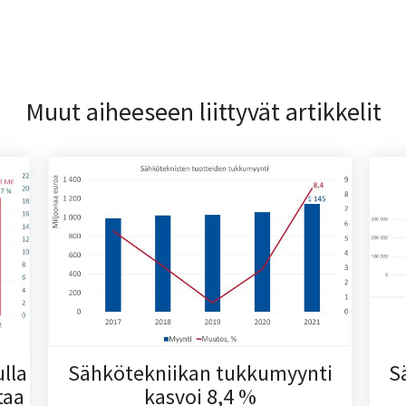
Muut aiheeseen liittyvät artikkelit
lla
Sähkötekniikan tukkumyynti
S
taa
kasvoi 8,4 %