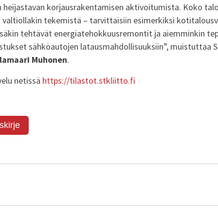
en heijastavan korjausrakentamisen aktivoitumista. Koko ta
 valtiollakin tekemistä – tarvittaisiin esimerkiksi kotitalous
ssäkin tehtävät energiatehokkuusremontit ja aiemminkin tep
stukset sähköautojen latausmahdollisuuksiin”, muistuttaa S
llamaari Muhonen
.
velu netissä
https://tilastot.stkliitto.fi
skirje