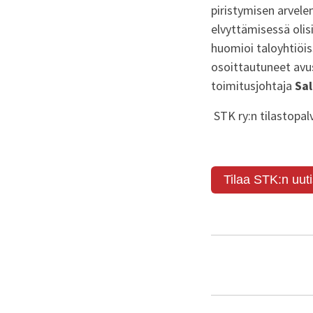
piristymisen arvel
elvyttämisessä olisi
huomioi taloyhtiöi
osoittautuneet avu
toimitusjohtaja
Sa
STK ry:n tilastopal
Tilaa STK:n uuti