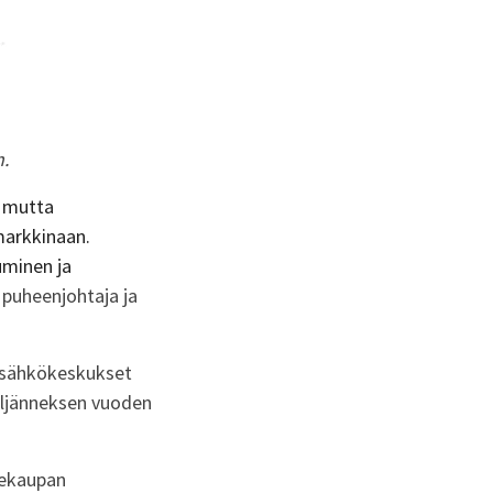
n.
, mutta
markkinaan.
uminen ja
n puheenjohtaja ja
, sähkökeskukset
eljänneksen vuoden
kekaupan