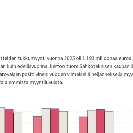
tteiden tukkumyynti vuonna 2025 oli 1 193 miljoonaa euroa,
 kuin edellisvuonna, kertoo tuore Sähköteknisen kaupan lii
arovaisen positiivinen: vuoden viimeisellä neljänneksellä myynti
ta aiemmista myyntiluvuista.