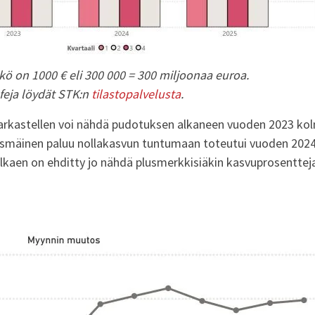
kö on 1000 € eli 300 000 = 300 miljoonaa euroa.
feja löydät STK:n
tilastopalvelusta
.
tarkastellen voi nähdä pudotuksen alkaneen vuoden 2023 ko
äysmäinen paluu nollakasvun tuntumaan toteutui vuoden 2024 
 alkaen on ehditty jo nähdä plusmerkkisiäkin kasvuprosentte