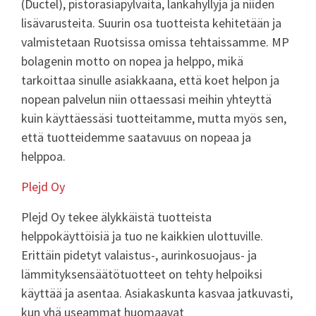
(Ductel), pistorasiapylväitä, lankahyllyjä ja niiden
lisävarusteita. Suurin osa tuotteista kehitetään ja
valmistetaan Ruotsissa omissa tehtaissamme. MP
bolagenin motto on nopea ja helppo, mikä
tarkoittaa sinulle asiakkaana, että koet helpon ja
nopean palvelun niin ottaessasi meihin yhteyttä
kuin käyttäessäsi tuotteitamme, mutta myös sen,
että tuotteidemme saatavuus on nopeaa ja
helppoa.
Plejd Oy
Plejd Oy tekee älykkäistä tuotteista
helppokäyttöisiä ja tuo ne kaikkien ulottuville.
Erittäin pidetyt valaistus-, aurinkosuojaus- ja
lämmityksensäätötuotteet on tehty helpoiksi
käyttää ja asentaa. Asiakaskunta kasvaa jatkuvasti,
kun yhä useammat huomaavat