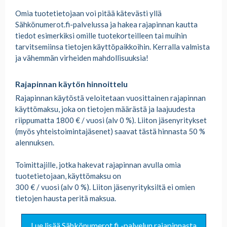
Omia tuotetietojaan voi pitää kätevästi yllä
Sähkönumerot.fi-palvelussa ja hakea rajapinnan kautta
tiedot esimerkiksi omille tuotekorteilleen tai muihin
tarvitsemiinsa tietojen käyttöpaikkoihin. Kerralla valmista
ja vähemmän virheiden mahdollisuuksia!
Rajapinnan käytön hinnoittelu
Rajapinnan käytöstä veloitetaan vuosittainen rajapinnan
käyttömaksu, joka on tietojen määrästä ja laajuudesta
riippumatta 1800 € / vuosi (alv 0 %). Liiton jäsenyritykset
(myös yhteistoimintajäsenet) saavat tästä hinnasta 50 %
alennuksen.
Toimittajille, jotka hakevat rajapinnan avulla omia
tuotetietojaan, käyttömaksu on
300 € / vuosi (alv 0 %). Liiton jäsenyrityksiltä ei omien
tietojen hausta peritä maksua.
Lue lisää Sähkönumerot.fi -palvelun rajapinnasta