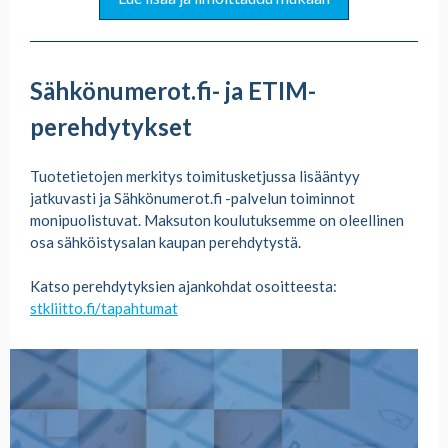
Sähkönumerot.fi- ja ETIM-
perehdytykset
Tuotetietojen merkitys toimitusketjussa lisääntyy
jatkuvasti ja Sähkönumerot.fi -palvelun toiminnot
monipuolistuvat. Maksuton koulutuksemme on oleellinen
osa sähköistysalan kaupan perehdytystä.
Katso perehdytyksien ajankohdat osoitteesta:
stkliitto.fi/tapahtumat