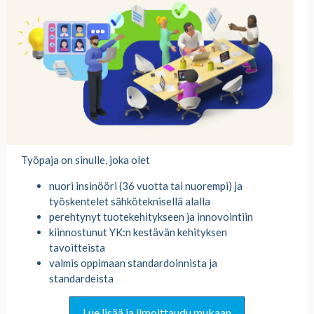
Työpaja on sinulle, joka olet
nuori insinööri (36 vuotta tai nuorempi) ja
työskentelet sähköteknisellä alalla
perehtynyt tuotekehitykseen ja innovointiin
kiinnostunut YK:n kestävän kehityksen
tavoitteista
valmis oppimaan standardoinnista ja
standardeista
Lue lisää ja ilmoittaudu mukaan