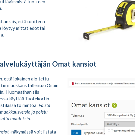
kittävimmistä tuotteen
a.
than siis, että tuotteen
a löytyy mittatiedot tai
a.
palvelukäyttäjän Omat kansiot
n, että jokainen aloitettu
tin muokkaus tallentuu Omiin
in. Huomaathan siis
essa käyttää Tuotekortin
stilassa toimintoa:
Poista
 muokkausversio ja poistu
matta muutoksia.
nsiot
-näkymässä voit listata