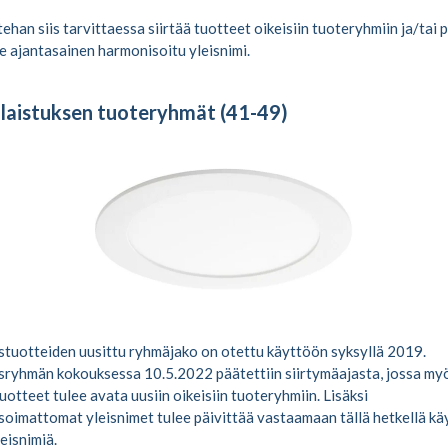
ehan siis tarvittaessa siirtää tuotteet oikeisiin tuoteryhmiin ja/tai 
le ajantasainen harmonisoitu yleisnimi.
laistuksen tuoteryhmät (41-49)
stuotteiden uusittu ryhmäjako on otettu käyttöön syksyllä 2019.
sryhmän kokouksessa 10.5.2022 päätettiin siirtymäajasta, jossa my
uotteet tulee avata uusiin oikeisiin tuoteryhmiin. Lisäksi
oimattomat yleisnimet tulee päivittää vastaamaan tällä hetkellä k
leisnimiä.