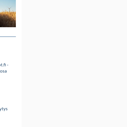
.fi -
 osa
ytys