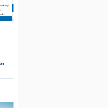
-
ään