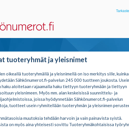
Tarkast
at tuoteryhmät ja yleisnimet
en oikeallä tuoteryhmällä ja yleisnimellä on iso merkitys sille, kuinka
ydetään Sähkönumerot.fi-palvelun 245 000 tuotteen joukosta. Usei
 haku aloitetaan rajaamalla haku tiettyyn tuoteryhmään ja tiettyyn
oituun yleisnimeen. Myös mm. alan keskeisissä suunnittelu- ja
ijaohjelmistoissa, joissa hyödynnetään Sähkönumerot.fi-palvelun
toja, tuotteet usein ryhmitellään tuoteryhmän ja yleisnimen perustee
mätasoisia muutoksia tehdään harvoin ja vain painavista syistä.
sta on myös aina yhteisesti sovittu Tuoteryhmäkohtaisissa työryh