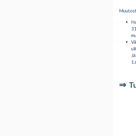
Muutost
Ha
31
mu
Vä
ul
Jä
1.
⇒
Tu