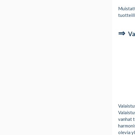
Muistatt
tuotteil
⇒
Va
Valaistu
Valaistu
vanhat t
harmonis
olevia y