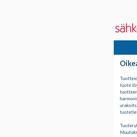
Oike
Tuotteid
tuote lö
tuotteen
harmonis
urakoits
tuotetie
Tuoteryh
Muutoksi