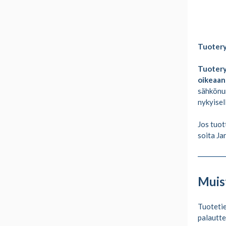
Tuoter
Tuoteryh
oikeaan
sähkönu
nykyisel
Jos tuot
soita J
Muis
Tuotetie
palautte