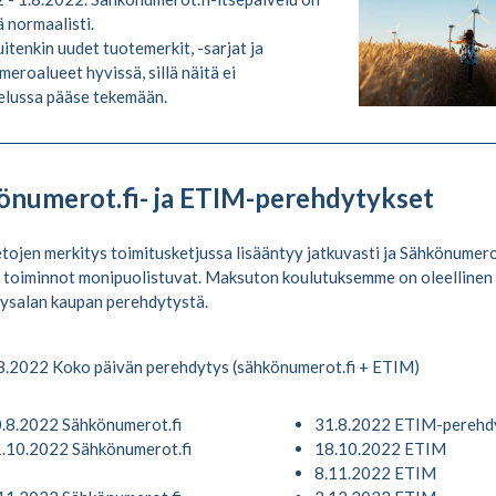
 normaalisti.
itenkin uudet tuotemerkit, -sarjat ja
eroalueet hyvissä, sillä näitä ei
elussa pääse tekemään.
önumerot.fi- ja ETIM-perehdytykset
tojen merkitys toimitusketjussa lisääntyy jatkuvasti ja Sähkönumerot
 toiminnot monipuolistuvat. Maksuton koulutuksemme on oleellinen
ysalan kaupan perehdytystä.
8.2022 Koko päivän perehdytys (sähkönumerot.fi + ETIM)
0.8.2022 Sähkönumerot.fi
31.8.2022 ETIM-perehd
1.10.2022 Sähkönumerot.fi
18.10.2022 ETIM
8.11.2022 ETIM