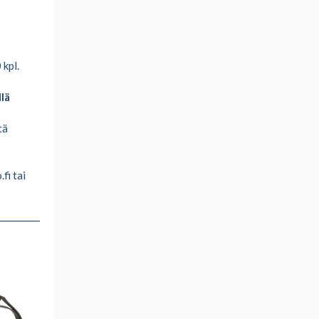
0 kpl.
lä
tä
fi tai