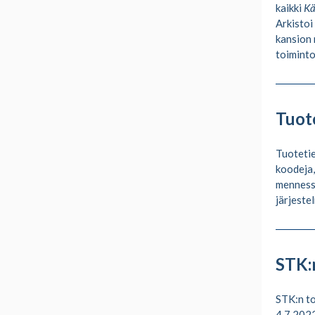
kaikki
Kä
Arkistoi
kansion 
toiminto
Tuot
Tuotetie
koodeja,
mennessä
järjeste
STK:
STK:n to
4.7.2022