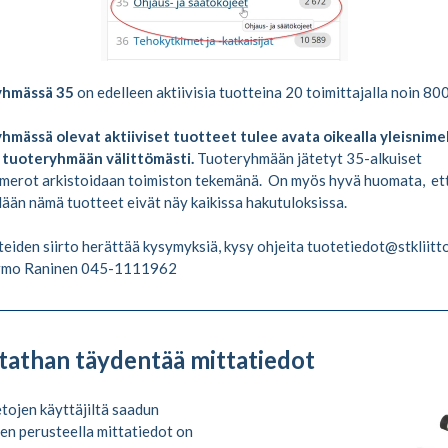
yhmässä 35
on edelleen aktiivisia tuotteina 20 toimittajalla noin 80
mässä olevat aktiiviset tuotteet tulee avata oikealla yleisnimel
 tuoteryhmään välittömästi.
Tuoteryhmään jätetyt 35-alkuiset
merot arkistoidaan toimiston tekemänä. On myös hyvä huomata, et
lään nämä tuotteet eivät näy kaikissa hakutuloksissa.
teiden siirto herättää kysymyksiä, kysy ohjeita tuotetiedot@stkliitto.
armo Raninen 045-1111962
tathan täydentää mittatiedot
tojen käyttäjiltä saadun
en perusteella mittatiedot on