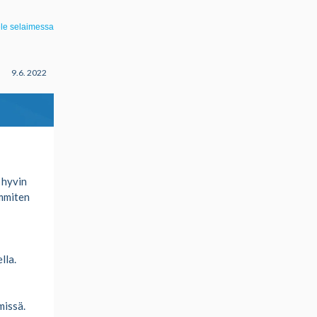
ele selaimessa
9.6. 2022
 hyvin
mmiten
lla.
missä.