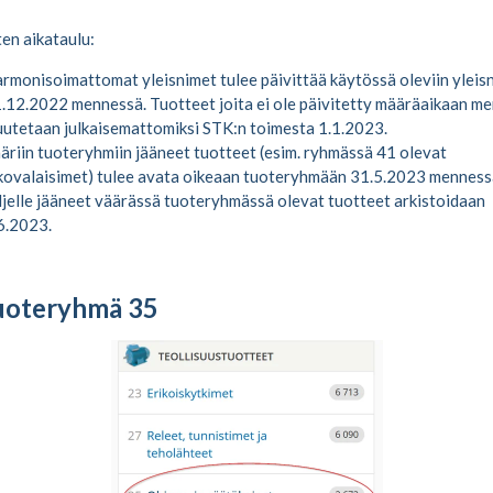
en aikataulu:
rmonisoimattomat yleisnimet tulee päivittää käytössä oleviin yleisn
.12.2022 mennessä. Tuotteet joita ei ole päivitetty määräaikaan m
utetaan julkaisemattomiksi STK:n toimesta 1.1.2023.
äriin tuoteryhmiin jääneet tuotteet (esim. ryhmässä 41 olevat
kovalaisimet) tulee avata oikeaan tuoteryhmään 31.5.2023 menness
ljelle jääneet väärässä tuoteryhmässä olevat tuotteet arkistoidaan
6.2023.
oteryhmä 35