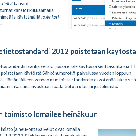
sitellyt
kansiot.
 turhat kansiot klikkaamalla
nimeä ja käyttämällä
roskakori
-
a.
etietostandardi 2012 poistetaan käytöstä
tostandardin vanha versio, jossa ei ole käytössä kenttäkohtaisia TT
 poistetaan käytöstä Sähkönumerot.fi-palvelussa vuoden loppuun
. Tämän jälkeen vanhan muotoista standardia ei voi enää lukea sis
lmään eikä siinä myöskään saada tietoja ulos järjestelmästä.
n toimisto lomailee heinäkuun
imisto ja neuvontapalvelut ovat lomalla
 - 1.8.2022. Sähkönumerot.fi-itsepalvelu on