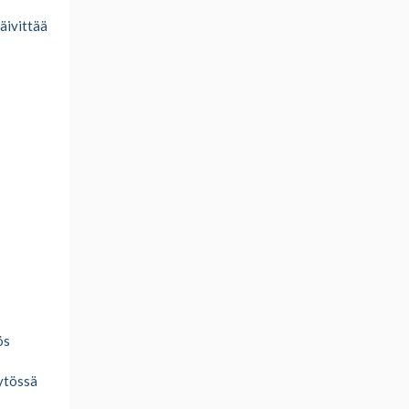
päivittää
ös
äytössä