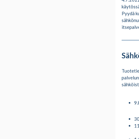
käytössä
Pyydä ku
sähkönum
itsepalv
Sähk
Tuotetie
palvelun
sähköist
9.
3
1