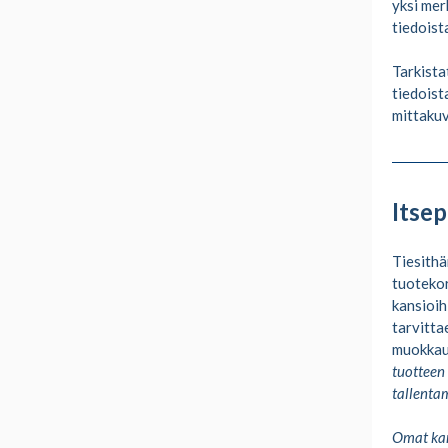
yksi mer
tiedoist
Tarkista
tiedoist
mittakuv
Itse
Tiesithä
tuotekor
kansioih
tarvitta
muokkau
tuotteen
tallenta
Omat ka