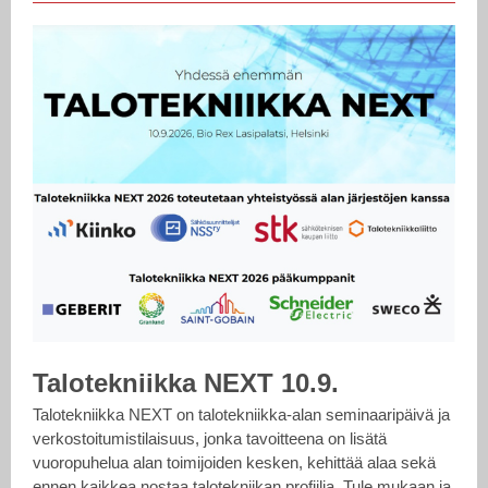
Talotekniikka NEXT 10.9.
Talotekniikka NEXT on talotekniikka-alan seminaaripäivä ja
verkostoitumistilaisuus, jonka tavoitteena on lisätä
vuoropuhelua alan toimijoiden kesken, kehittää alaa sekä
ennen kaikkea nostaa talotekniikan profiilia. Tule mukaan ja