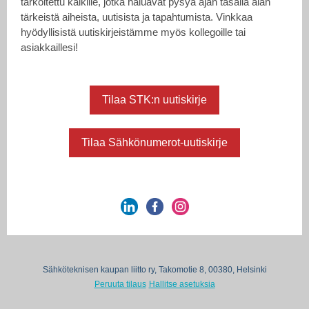
tarkoitettu kaikille, jotka haluavat pysyä ajan tasalla alan
tärkeistä aiheista, uutisista ja tapahtumista. Vinkkaa
hyödyllisistä uutiskirjeistämme myös kollegoille tai
asiakkaillesi!
Tilaa STK:n uutiskirje
Tilaa Sähkönumerot-uutiskirje
Sähköteknisen kaupan liitto ry, Takomotie 8, 00380, Helsinki
Peruuta tilaus
Hallitse asetuksia