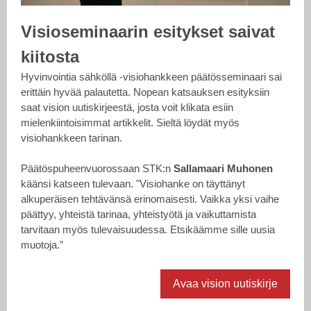
Visioseminaarin esitykset saivat
kiitosta
Hyvinvointia sähköllä -visiohankkeen päätösseminaari sai
erittäin hyvää palautetta. Nopean katsauksen esityksiin
saat vision uutiskirjeestä, josta voit klikata esiin
mielenkiintoisimmat artikkelit. Sieltä löydät myös
visiohankkeen tarinan.
Päätöspuheenvuorossaan STK:n
Sallamaari Muhonen
käänsi katseen tulevaan. "Visiohanke on täyttänyt
alkuperäisen tehtävänsä erinomaisesti. Vaikka yksi vaihe
päättyy, yhteistä tarinaa, yhteistyötä ja vaikuttamista
tarvitaan myös tulevaisuudessa. Etsikäämme sille uusia
muotoja.”
Avaa vision uutiskirje