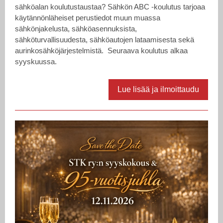
sähköalan koulutustaustaa? Sähkön ABC -koulutus tarjoaa
käytännönläheiset perustiedot muun muassa
sähkönjakelusta, sähköasennuksista,
sähköturvallisuudesta, sähköautojen lataamisesta sekä
aurinkosähköjärjestelmistä. Seuraava koulutus alkaa
syyskuussa.
Lue lisää ja ilmoittaudu