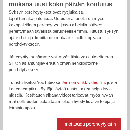
mukana uusi koko päivän koulutus
Syksyn perehdytykset ovat nyt julkaistu
tapahtumakalenterissa. Uutuutena tarjolla on myös
kokopäiväinen perehdytys, jossa aiheisiin pääsee
perehtymään tavallista perusteellisemmin. Tutustu syksyn
ajankohtiin ja ilmoittaudu mukaan sinulle sopivaan
perehdytykseen.
Jäsenyrityksenämme voit myös tilata veloituksettoman
STK:n asiantuntijavierailun oman henkilöstönne
perehdytykseen.
Tutustu lisäksi YouTubessa
Jarmon vinkkivideoihin
, joista
kokeneempikin käyttäjä löytää uusia, arkea helpottavia
niksejä. Kesätauon aikana videot tarjoavat myös hyvän
mahdollisuuden palauttaa mieleen hyödyllisiä vinkkejä ja
toimintatapoja.
Ilmoittaudu perehdytyksiin