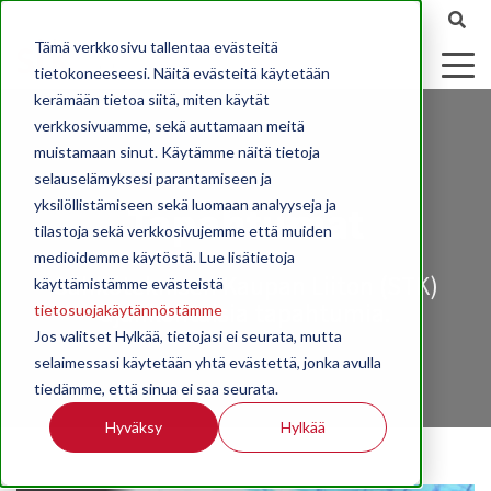
Tämä verkkosivu tallentaa evästeitä
tietokoneeseesi. Näitä evästeitä käytetään
kerämään tietoa siitä, miten käytät
verkkosivuamme, sekä auttamaan meitä
muistamaan sinut. Käytämme näitä tietoja
selauselämyksesi parantamiseen ja
yksilöllistämiseen sekä luomaan analyyseja ja
Tapahtumat
tilastoja sekä verkkosivujemme että muiden
medioidemme käytöstä. Lue lisätietoja
Sähköteknisen Kaupan Liiton (STK)
käyttämistämme evästeistä
ajankohtaisia
tapahtumia
.
tietosuojakäytännöstämme
Jos valitset Hylkää, tietojasi ei seurata, mutta
selaimessasi käytetään yhtä evästettä, jonka avulla
tiedämme, että sinua ei saa seurata.
Hyväksy
Hylkää