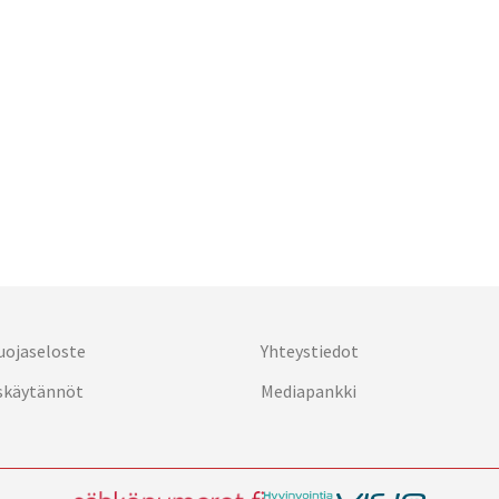
uojaseloste
Yhteystiedot
skäytännöt
Mediapankki