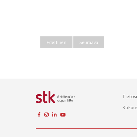
Edellinen
Seuraava
Tietos
Kokou