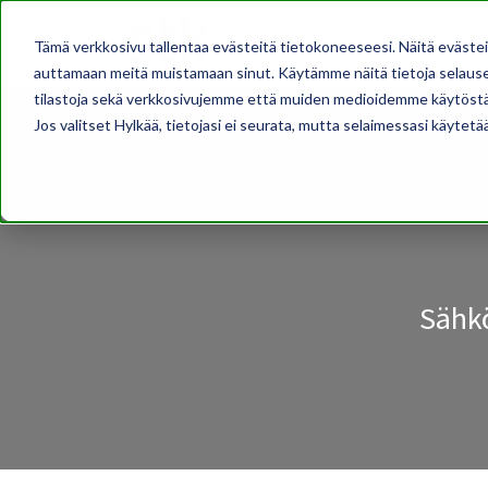
AJANKOHTAISTA
Tämä verkkosivu tallentaa evästeitä tietokoneeseesi. Näitä eväste
auttamaan meitä muistamaan sinut. Käytämme näitä tietoja selausel
tilastoja sekä verkkosivujemme että muiden medioidemme käytöstä
Jos valitset Hylkää, tietojasi ei seurata, mutta selaimessasi käytetä
Sähkö