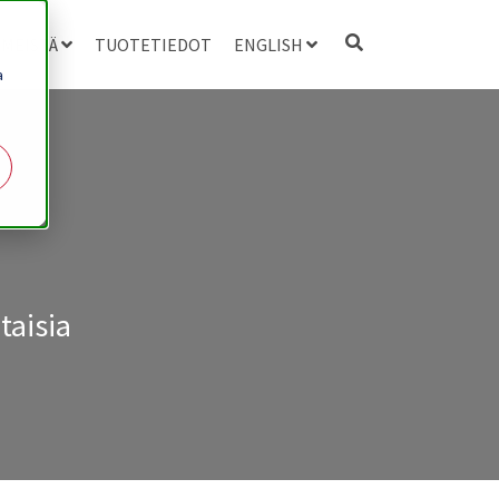
 MEISTÄ
TUOTETIEDOT
ENGLISH
a
taisia