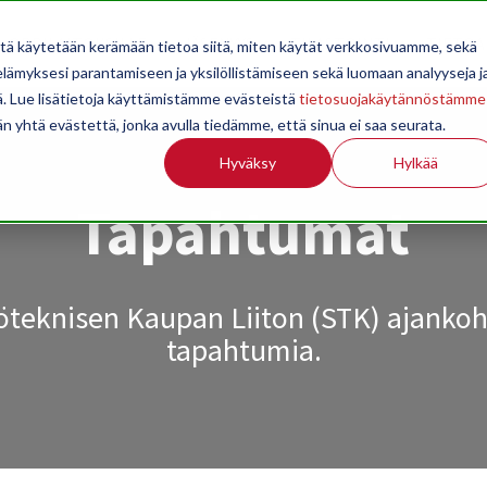
OPPILAITOKSILLE
JÄSENYYS
TILASTOINTI
TIETOA
itä käytetään kerämään tietoa siitä, miten käytät verkkosivuamme, sekä
ämyksesi parantamiseen ja yksilöllistämiseen sekä luomaan analyyseja j
. Lue lisätietoja käyttämistämme evästeistä
tietosuojakäytännöstämme
än yhtä evästettä, jonka avulla tiedämme, että sinua ei saa seurata.
Hyväksy
Hylkää
Tapahtumat
teknisen Kaupan Liiton (STK) ajankoh
tapahtumia
.