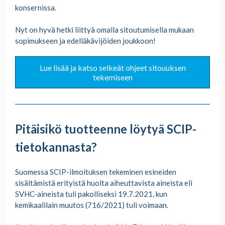
konsernissa.
Nyt on hyvä hetki liittyä omalla sitoutumisella mukaan
sopimukseen ja edelläkävijöiden joukkoon!
Lue lisää ja katso selkeät ohjeet sitouuksen
tekemiseen
Pitäisikö tuotteenne löytyä SCIP-
tietokannasta?
Suomessa SCIP-ilmoituksen tekeminen esineiden
sisältämistä erityistä huolta aiheuttavista aineista eli
SVHC-aineista tuli pakolliseksi 19.7.2021, kun
kemikaalilain muutos (716/2021) tuli voimaan.