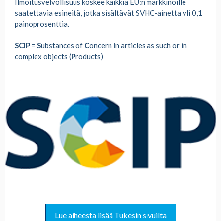
Ilmoitusvelvollisuus koskee kaikkia EU:n markkinoille
saatettavia esineitä, jotka sisältävät SVHC-ainetta yli 0,1
painoprosenttia.
SCIP
=
S
ubstances of
C
oncern
I
n articles as such or in
complex objects (
P
roducts)
Lue aiheesta lisää Tukesin sivuilta