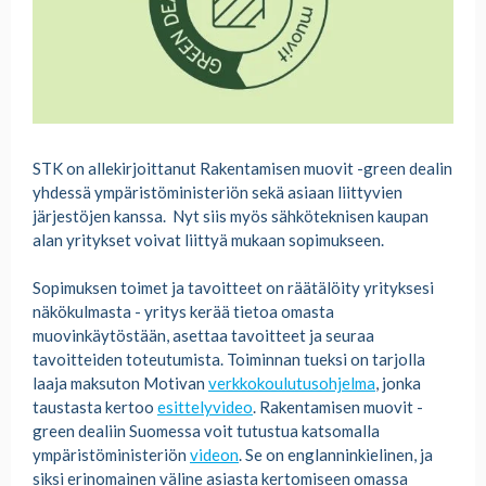
STK on allekirjoittanut Rakentamisen muovit -green dealin
yhdessä ympäristöministeriön sekä asiaan liittyvien
järjestöjen kanssa. Nyt siis myös sähköteknisen kaupan
alan yritykset voivat liittyä mukaan sopimukseen.
Sopimuksen toimet ja tavoitteet on räätälöity yrityksesi
näkökulmasta - yritys kerää tietoa omasta
muovinkäytöstään, asettaa tavoitteet ja seuraa
tavoitteiden toteutumista. Toiminnan tueksi on tarjolla
laaja maksuton Motivan
verkkokoulutusohjelma
, jonka
taustasta kertoo
esittelyvideo
. Rakentamisen muovit -
green dealiin Suomessa voit tutustua katsomalla
ympäristöministeriön
videon
. Se on englanninkielinen, ja
siksi erinomainen väline asiasta kertomiseen omassa