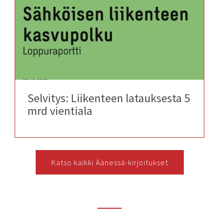
Selvitys: Liikenteen latauksesta 5
mrd vientiala
Katso kaikki Äänessä-kirjoitukset