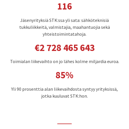
117
Jäsenyrityksiä STK:ssa yli sata: sähköteknisiä
tukkuliikkeitä, valmistajia, maahantuojia sekä
yhteistoimintatahoja.
€
2 793 753 796
Toimialan liikevaihto on jo lähes kolme miljardia euroa.
89
%
Yli 90 prosenttia alan liikevaihdosta syntyy yrityksissä,
jotka kuuluvat STK:hon.