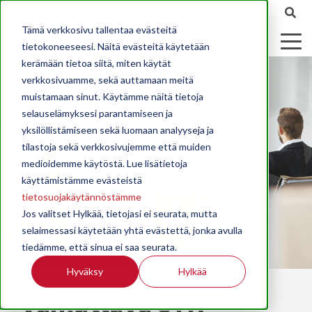
Tämä verkkosivu tallentaa evästeitä
tietokoneeseesi. Näitä evästeitä käytetään
kerämään tietoa siitä, miten käytät
verkkosivuamme, sekä auttamaan meitä
muistamaan sinut. Käytämme näitä tietoja
selauselämyksesi parantamiseen ja
yksilöllistämiseen sekä luomaan analyyseja ja
tilastoja sekä verkkosivujemme että muiden
medioidemme käytöstä. Lue lisätietoja
käyttämistämme evästeistä
tietosuojakäytännöstämme
Jos valitset Hylkää, tietojasi ei seurata, mutta
selaimessasi käytetään yhtä evästettä, jonka avulla
tiedämme, että sinua ei saa seurata.
Hyväksy
Hylkää
Vaikuttava STK