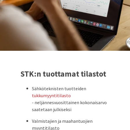
STK:n tuottamat tilastot
Sähköteknisten tuotteiden
tukkumyyntitilasto
- neljännesvuosittainen kokonaisarvo
saatetaan julkiseksi
Valmistajien ja maahantuojien
myyntitilasto