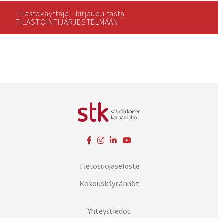
Tilastokäyttäjä - kirjaudu tästä
TILASTOINTIJÄRJESTELMÄÄN
Tietosuojaseloste
Kokouskäytännöt
Yhteystiedot