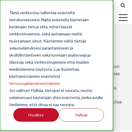
Tämä verkkosivu tallentaa evästeitä
tietokoneeseesi. Näitä evästeitä käytetään
kerämään tietoa siitä, miten käytät
verkkosivuamme, sekä auttamaan meitä
muistamaan sinut. Käytämme näitä tietoja
Tilastot
selauselämyksesi parantamiseen ja
yksilöllistämiseen sekä luomaan analyyseja ja
tilastoja sekä verkkosivujemme että muiden
Sähköteknisen Kaupan Liitto ry (STK) on puolueeton
medioidemme käytöstä. Lue lisätietoja
toimialajärjestö, joka osana jäsenpalvelujaan kokoaa
käyttämistämme evästeistä
jäseniensä käyttöön monipuolisesti tietoa
tietosuojakäytännöstämme
jäsenyritysten toimintaan vaikuttavista tekijöistä.
Jos valitset Hylkää, tietojasi ei seurata, mutta
Yhdistyksen tilastot ovat pääosin toimialan
selaimessasi käytetään yhtä evästettä, jonka avulla
markkinatilastoja. Jäsenyrityksillä on oikeus osallistua
tiedämme, että sinua ei saa seurata.
jäsenyyden määrittelemiin ja liiton sääntöjen
Hyväksy
Hylkää
määräämiin tilastoihin.