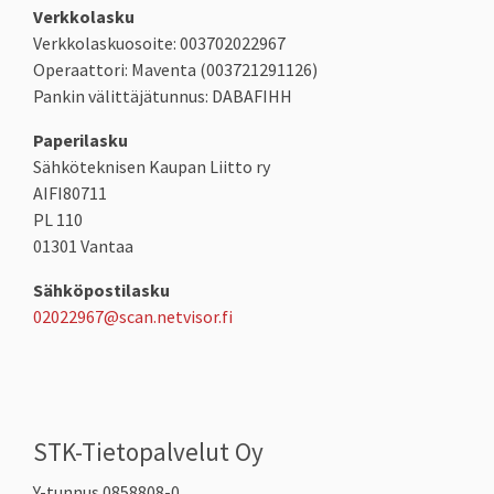
Verkkolasku
Verkkolaskuosoite: 003702022967
Operaattori: Maventa (003721291126)
Pankin välittäjätunnus: DABAFIHH
Paperilasku
Sähköteknisen Kaupan Liitto ry
AIFI80711
PL
110
01301 Vantaa
Sähköpostilasku
02022967@scan.netvisor.fi
STK-Tietopalvelut Oy
Y-tunnus 0858808-0