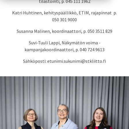
tilastointi, p. 045 111 1962
Katri Huhtinen, kehityspäällikkö, ETIM, rajapinnat p.
050 301 9000
Susanna Malinen, koordinaattori, p. 050 3511 829
Suvi-Tuuli Lappi, Näkymätön voima -
kampanjakoordinaattori, p. ‭040 724 9613‬
Sähköposti: etunimi.sukunimi@stkliitto.fi