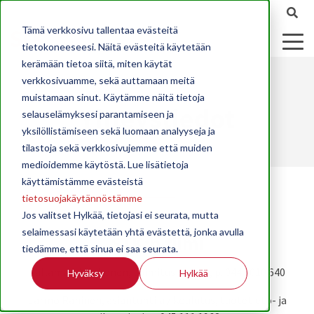
Tämä verkkosivu tallentaa evästeitä
tietokoneeseesi. Näitä evästeitä käytetään
kerämään tietoa siitä, miten käytät
verkkosivuamme, sekä auttamaan meitä
muistamaan sinut. Käytämme näitä tietoja
Yhteystiedot
selauselämyksesi parantamiseen ja
yksilöllistämiseen sekä luomaan analyyseja ja
tilastoja sekä verkkosivujemme että muiden
medioidemme käytöstä. Lue lisätietoja
käyttämistämme evästeistä
tietosuojakäytännöstämme
Jos valitset Hylkää, tietojasi ei seurata, mutta
selaimessasi käytetään yhtä evästettä, jonka avulla
STK:n tiimi
tiedämme, että sinua ei saa seurata.
Sallamaari Muhonen, toimitusjohtaja, p. 044 3010 640
Hyväksy
Hylkää
Jarmo Raninen, asiantuntija / koulutus, tuotetieto- ja