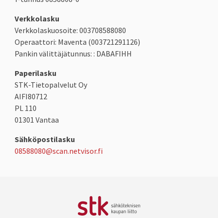
Verkkolasku
Verkkolaskuosoite: 003708588080
Operaattori: Maventa (003721291126)
Pankin välittäjätunnus: : DABAFIHH
Paperilasku
STK-Tietopalvelut Oy
AIFI80712
PL 110
01301 Vantaa
Sähköpostilasku
08588080@scan.netvisor.fi