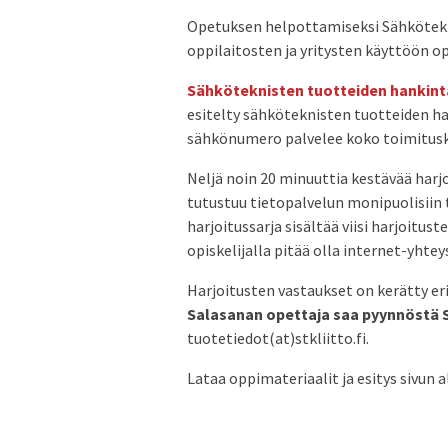
Opetuksen helpottamiseksi Sähkötekni
oppilaitosten ja yritysten käyttöön o
Sähköteknisten tuotteiden hankint
esitelty sähköteknisten tuotteiden ha
sähkönumero palvelee koko toimitusk
Neljä noin 20 minuuttia kestävää harjo
tutustuu tietopalvelun monipuolisiin 
harjoitussarja sisältää viisi harjoitu
opiskelijalla pitää olla internet-yhte
Harjoitusten vastaukset on kerätty er
Salasanan opettaja saa pyynnöstä 
tuotetiedot(at)stkliitto.fi.
Lataa oppimateriaalit ja esitys sivun a