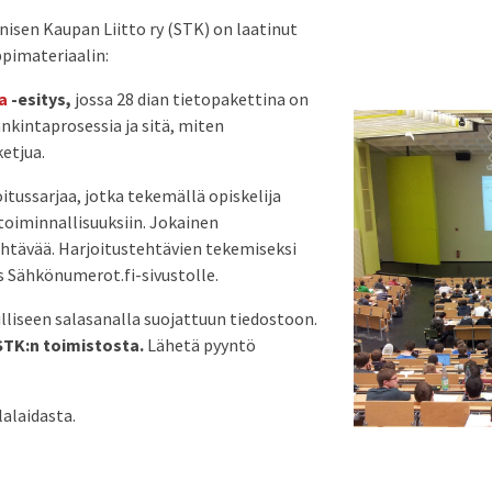
sen Kaupan Liitto ry (STK) on laatinut
ppimateriaalin:
a
-esitys,
jossa 28 dian tietopakettina on
nkintaprosessia ja sitä, miten
etjua.
itussarjaa, jotka tekemällä opiskelija
toiminnallisuuksiin. Jokainen
stehtävää. Harjoitustehtävien tekemiseksi
ys Sähkönumerot.fi-sivustolle.
illiseen salasanalla suojattuun tiedostoon.
STK:n toimistosta.
Lähetä pyyntö
lalaidasta.