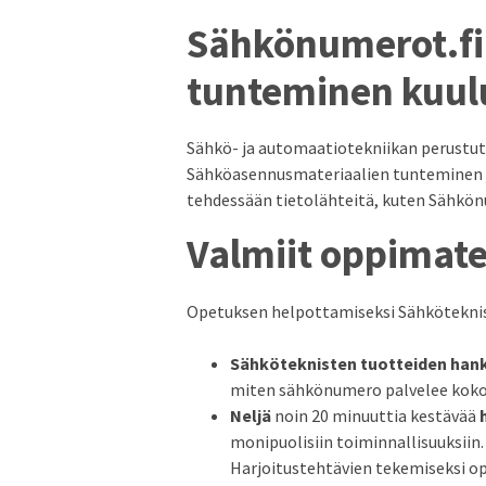
Sähkönumerot.fi
tunteminen kuul
Sähkö- ja automaatiotekniikan perustut
Sähköasennusmateriaalien tunteminen ja 
tehdessään tietolähteitä, kuten Sähkön
Valmiit oppimate
Opetuksen helpottamiseksi Sähköteknisen
Sähköteknisten tuotteiden han
miten sähkönumero palvelee koko
Neljä
noin 20 minuuttia kestävää
monipuolisiin toiminnallisuuksiin. 
Harjoitustehtävien tekemiseksi opi