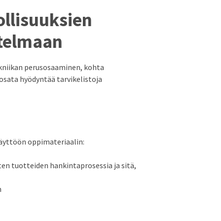
llisuuksien
itelmaan
ekniikan perusosaaminen, kohta
osata hyödyntää tarvikelistoja
käyttöön oppimateriaalin:
ten tuotteiden hankintaprosessia ja sitä,
n