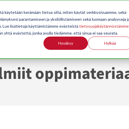
OPPILAITOKSILLE
JÄSENYYS
TILASTOINTI
TIETOA
itä käytetään kerämään tietoa siitä, miten käytät verkkosivuamme, sekä
ämyksesi parantamiseen ja yksilöllistämiseen sekä luomaan analyyseja j
. Lue lisätietoja käyttämistämme evästeistä
tietosuojakäytännöstämme
än yhtä evästettä, jonka avulla tiedämme, että sinua ei saa seurata.
Hyväksy
Hylkää
lmiit oppimateriaa