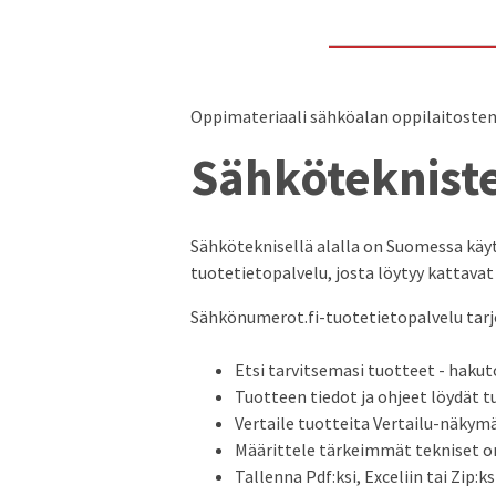
Oppimateriaali sähköalan oppilaitosten 
Sähkötekniste
Sähköteknisellä alalla on Suomessa käytö
tuotetietopalvelu, josta löytyy kattava
Sähkönumerot.fi-tuotetietopalvelu tarjo
Etsi tarvitsemasi tuotteet - haku
Tuotteen tiedot ja ohjeet löydät t
Vertaile tuotteita Vertailu-näkym
Määrittele tärkeimmät tekniset 
Tallenna Pdf:ksi, Exceliin tai Zip:ks