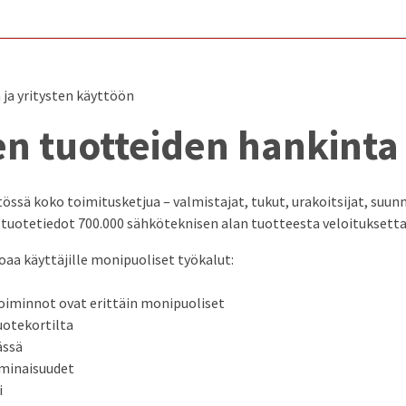
ja yritysten käyttöön
n tuotteiden hankinta
ssä koko toimitusketjua – valmistajat, tukut, urakoitsijat, suunn
t tuotetiedot 700.000 sähköteknisen alan tuotteesta veloituksetta
aa käyttäjille monipuoliset työkalut:
toiminnot ovat erittäin monipuoliset
uotekortilta
ässä
ominaisuudet
i