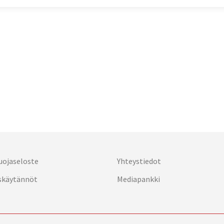
uojaseloste
Yhteystiedot
skäytännöt
Mediapankki