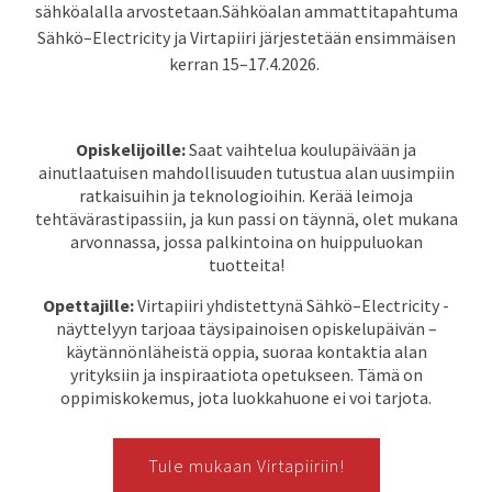
sähköalalla arvostetaan.
Sähköalan ammattitapahtuma
Sähkö–Electricity ja Virtapiiri järjestetään ensimmäisen
kerran 15–17.4.2026.
Opiskelijoille:
Saat vaihtelua koulupäivään ja
ainutlaatuisen mahdollisuuden tutustua alan uusimpiin
ratkaisuihin ja teknologioihin. Kerää leimoja
tehtävärastipassiin, ja kun passi on täynnä, olet mukana
arvonnassa, jossa palkintoina on huippuluokan
tuotteita!
Opettajille:
Virtapiiri yhdistettynä Sähkö–Electricity -
näyttelyyn tarjoaa täysipainoisen opiskelupäivän –
käytännönläheistä oppia, suoraa kontaktia alan
yrityksiin ja inspiraatiota opetukseen. Tämä on
oppimiskokemus, jota luokkahuone ei voi tarjota.
Tule mukaan Virtapiiriin!