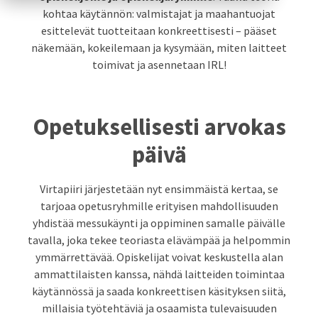
kohtaa käytännön: valmistajat ja maahantuojat
esittelevät tuotteitaan konkreettisesti – pääset
näkemään, kokeilemaan ja kysymään, miten laitteet
toimivat ja asennetaan IRL!
Opetuksellisesti arvokas
päivä
Virtapiiri järjestetään nyt ensimmäistä kertaa, se
tarjoaa opetusryhmille erityisen mahdollisuuden
yhdistää messukäynti ja oppiminen samalle päivälle
tavalla, joka tekee teoriasta elävämpää ja helpommin
ymmärrettävää. Opiskelijat voivat keskustella alan
ammattilaisten kanssa, nähdä laitteiden toimintaa
käytännössä ja saada konkreettisen käsityksen siitä,
millaisia työtehtäviä ja osaamista tulevaisuuden