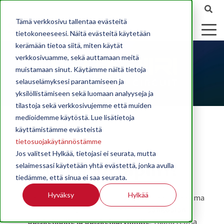
Tämä verkkosivu tallentaa evästeitä
tietokoneeseesi. Näitä evästeitä käytetään
kerämään tietoa siitä, miten käytät
verkkosivuamme, sekä auttamaan meitä
muistamaan sinut. Käytämme näitä tietoja
selauselämyksesi parantamiseen ja
yksilöllistämiseen sekä luomaan analyyseja ja
tilastoja sekä verkkosivujemme että muiden
medioidemme käytöstä. Lue lisätietoja
käyttämistämme evästeistä
tietosuojakäytännöstämme
Jos valitset Hylkää, tietojasi ei seurata, mutta
Mikä Virtapiiri?
selaimessasi käytetään yhtä evästettä, jonka avulla
tiedämme, että sinua ei saa seurata.
Hyväksy
Hylkää
Virtapiiri on Sähkö–Electricity 2026 -tapahtuman oma
erikoisalue, joka on suunniteltu
sähköalan
opiskelijoille ja opiskelijaryhmille
. Täällä teoria