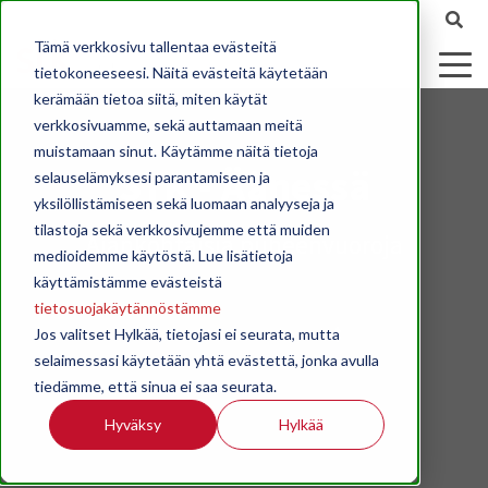
Tämä verkkosivu tallentaa evästeitä
tietokoneeseesi. Näitä evästeitä käytetään
kerämään tietoa siitä, miten käytät
verkkosivuamme, sekä auttamaan meitä
muistamaan sinut. Käytämme näitä tietoja
STK - Äänessä
selauselämyksesi parantamiseen ja
yksilöllistämiseen sekä luomaan analyyseja ja
tilastoja sekä verkkosivujemme että muiden
Ajankohtaisia puheenvuoroja
medioidemme käytöstä. Lue lisätietoja
käyttämistämme evästeistä
tietosuojakäytännöstämme
Jos valitset Hylkää, tietojasi ei seurata, mutta
selaimessasi käytetään yhtä evästettä, jonka avulla
tiedämme, että sinua ei saa seurata.
Hyväksy
Hylkää