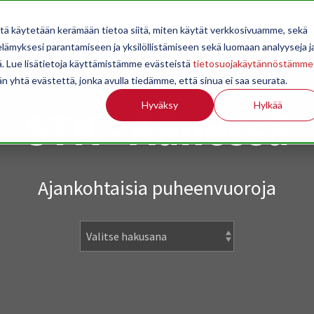
OPPILAITOKSILLE
JÄSENYYS
TILASTOINTI
TIETOA
itä käytetään kerämään tietoa siitä, miten käytät verkkosivuamme, sekä
ämyksesi parantamiseen ja yksilöllistämiseen sekä luomaan analyyseja j
. Lue lisätietoja käyttämistämme evästeistä
tietosuojakäytännöstämme
än yhtä evästettä, jonka avulla tiedämme, että sinua ei saa seurata.
Hyväksy
Hylkää
STK - Äänessä
Ajankohtaisia puheenvuoroja