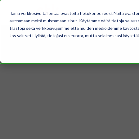
AJANKOHTAISTA
Tämä verkkosivu tallentaa evästeitä tietokoneeseesi. Näitä eväste
auttamaan meitä muistamaan sinut. Käytämme näitä tietoja selausel
tilastoja sekä verkkosivujemme että muiden medioidemme käytöstä
Jos valitset Hylkää, tietojasi ei seurata, mutta selaimessasi käytetä