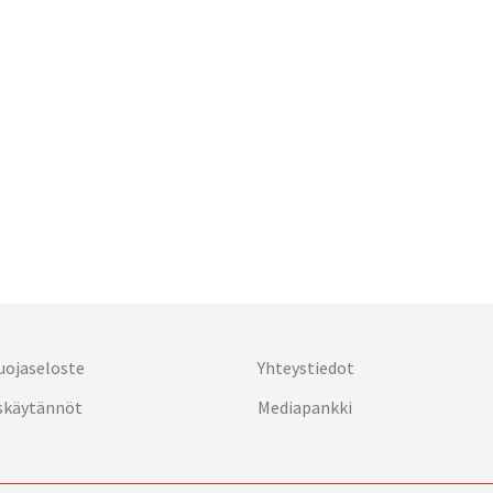
uojaseloste
Yhteystiedot
skäytännöt
Mediapankki