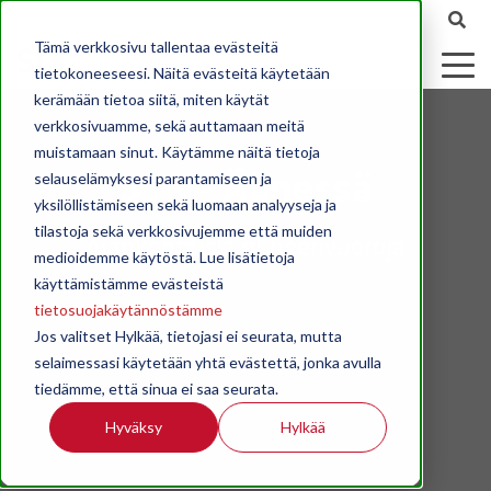
Tämä verkkosivu tallentaa evästeitä
tietokoneeseesi. Näitä evästeitä käytetään
kerämään tietoa siitä, miten käytät
verkkosivuamme, sekä auttamaan meitä
muistamaan sinut. Käytämme näitä tietoja
STK - Äänessä
selauselämyksesi parantamiseen ja
yksilöllistämiseen sekä luomaan analyyseja ja
tilastoja sekä verkkosivujemme että muiden
Ajankohtaisia puheenvuoroja
medioidemme käytöstä. Lue lisätietoja
käyttämistämme evästeistä
tietosuojakäytännöstämme
Jos valitset Hylkää, tietojasi ei seurata, mutta
selaimessasi käytetään yhtä evästettä, jonka avulla
tiedämme, että sinua ei saa seurata.
Hyväksy
Hylkää