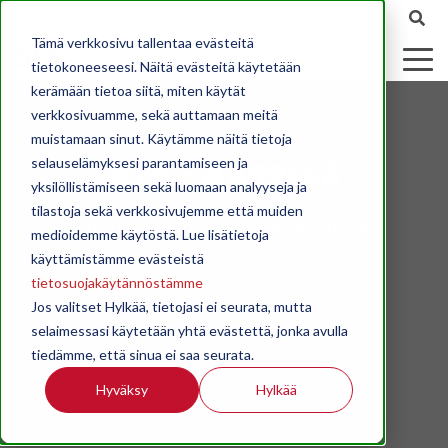
Tämä verkkosivu tallentaa evästeitä
tietokoneeseesi. Näitä evästeitä käytetään
kerämään tietoa siitä, miten käytät
verkkosivuamme, sekä auttamaan meitä
muistamaan sinut. Käytämme näitä tietoja
STK - Äänessä
selauselämyksesi parantamiseen ja
yksilöllistämiseen sekä luomaan analyyseja ja
tilastoja sekä verkkosivujemme että muiden
Ajankohtaisia puheenvuoroja
medioidemme käytöstä. Lue lisätietoja
käyttämistämme evästeistä
tietosuojakäytännöstämme
Jos valitset Hylkää, tietojasi ei seurata, mutta
selaimessasi käytetään yhtä evästettä, jonka avulla
tiedämme, että sinua ei saa seurata.
Hyväksy
Hylkää