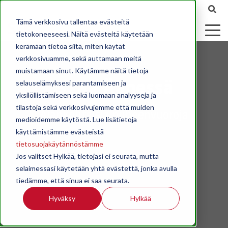
Tämä verkkosivu tallentaa evästeitä
tietokoneeseesi. Näitä evästeitä käytetään
kerämään tietoa siitä, miten käytät
verkkosivuamme, sekä auttamaan meitä
muistamaan sinut. Käytämme näitä tietoja
STK - Äänessä
selauselämyksesi parantamiseen ja
yksilöllistämiseen sekä luomaan analyyseja ja
tilastoja sekä verkkosivujemme että muiden
Ajankohtaisia puheenvuoroja
medioidemme käytöstä. Lue lisätietoja
käyttämistämme evästeistä
tietosuojakäytännöstämme
Jos valitset Hylkää, tietojasi ei seurata, mutta
selaimessasi käytetään yhtä evästettä, jonka avulla
tiedämme, että sinua ei saa seurata.
Hyväksy
Hylkää