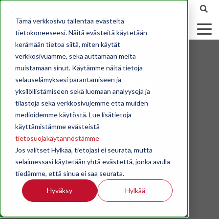
Tämä verkkosivu tallentaa evästeitä
tietokoneeseesi. Näitä evästeitä käytetään
kerämään tietoa siitä, miten käytät
verkkosivuamme, sekä auttamaan meitä
muistamaan sinut. Käytämme näitä tietoja
STK - Äänessä
selauselämyksesi parantamiseen ja
yksilöllistämiseen sekä luomaan analyyseja ja
tilastoja sekä verkkosivujemme että muiden
Ajankohtaisia puheenvuoroja
medioidemme käytöstä. Lue lisätietoja
käyttämistämme evästeistä
tietosuojakäytännöstämme
Jos valitset Hylkää, tietojasi ei seurata, mutta
selaimessasi käytetään yhtä evästettä, jonka avulla
tiedämme, että sinua ei saa seurata.
Hyväksy
Hylkää