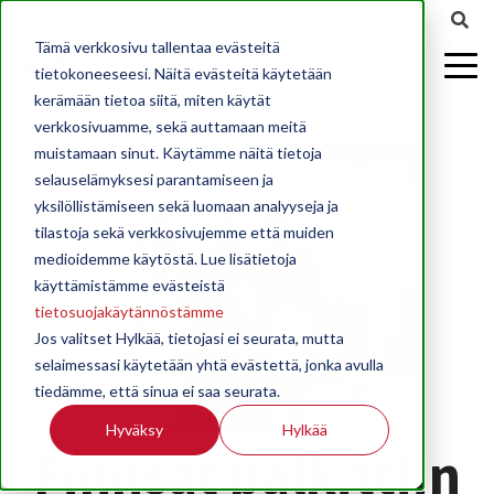
Tämä verkkosivu tallentaa evästeitä
tietokoneeseesi. Näitä evästeitä käytetään
kerämään tietoa siitä, miten käytät
verkkosivuamme, sekä auttamaan meitä
muistamaan sinut. Käytämme näitä tietoja
selauselämyksesi parantamiseen ja
yksilöllistämiseen sekä luomaan analyyseja ja
tilastoja sekä verkkosivujemme että muiden
medioidemme käytöstä. Lue lisätietoja
käyttämistämme evästeistä
tietosuojakäytännöstämme
Jos valitset Hylkää, tietojasi ei seurata, mutta
selaimessasi käytetään yhtä evästettä, jonka avulla
tiedämme, että sinua ei saa seurata.
Hyväksy
Hylkää
Finnsat palkittiin