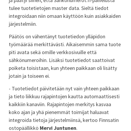
ja päätyi siihen, että Sähkönumerot.fi-palvelusta
tulee tuotetietojen master data. Sieltä tiedot
integroidaan niin omaan käyttöön kuin asiakkaiden
järjestelmiin.
Päätös on vähentänyt tuotetiedon ylläpidon
työmäärää merkittävästi. Aikaisemmin sama tuote
piti avata sekä omille verkkosivuille että
sähkönumeroihin. Lisäksi tuotetiedot saattoivat
poiketa toisistaan, kun yhteen paikkaan oli lisätty
jotain ja toiseen ei.
- Tuotetiedot päivitetään nyt vain yhteen paikkaan
ja tieto liikkuu rajapintojen kautta automaattisesti
kaikkiin kanaviin. Rajapintojen merkitys kasvaa
koko ajan ja yhä pienemmät toimijat haluavat
integroida tietoja järjestelmiinsä, kertoo Finnsatin
ostopäällikkö
Mervi Juntunen
.