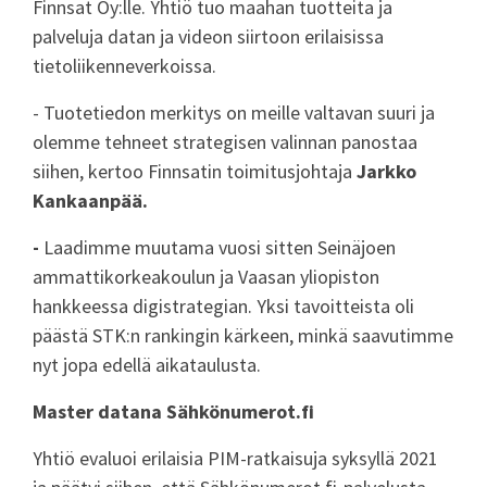
Finnsat Oy:lle. Yhtiö tuo maahan tuotteita ja
palveluja datan ja videon siirtoon erilaisissa
tietoliikenneverkoissa.
- Tuotetiedon merkitys on meille valtavan suuri ja
olemme tehneet strategisen valinnan panostaa
siihen, kertoo Finnsatin toimitusjohtaja
Jarkko
Kankaanpää.
-
Laadimme muutama vuosi sitten Seinäjoen
ammattikorkeakoulun ja Vaasan yliopiston
hankkeessa digistrategian. Yksi tavoitteista oli
päästä STK:n rankingin kärkeen, minkä saavutimme
nyt jopa edellä aikataulusta.
Master datana Sähkönumerot.fi
Yhtiö evaluoi erilaisia PIM-ratkaisuja syksyllä 2021