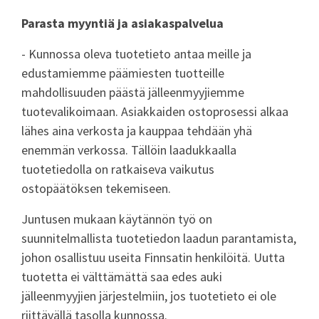
Parasta myyntiä ja asiakaspalvelua
- Kunnossa oleva tuotetieto antaa meille ja
edustamiemme päämiesten tuotteille
mahdollisuuden päästä jälleenmyyjiemme
tuotevalikoimaan. Asiakkaiden ostoprosessi alkaa
lähes aina verkosta ja kauppaa tehdään yhä
enemmän verkossa. Tällöin laadukkaalla
tuotetiedolla on ratkaiseva vaikutus
ostopäätöksen tekemiseen.
Juntusen mukaan käytännön työ on
suunnitelmallista tuotetiedon laadun parantamista,
johon osallistuu useita Finnsatin henkilöitä. Uutta
tuotetta ei välttämättä saa edes auki
jälleenmyyjien järjestelmiin, jos tuotetieto ei ole
riittävällä tasolla kunnossa.