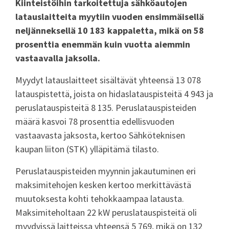
Kiinteistöihin tarkoitettuja sähköautojen
latauslaitteita myytiin vuoden ensimmäisellä
neljänneksellä 10 183 kappaletta, mikä on 58
prosenttia enemmän kuin vuotta aiemmin
vastaavalla jaksolla.
Myydyt latauslaitteet sisältävät yhteensä 13 078
latauspistettä, joista on hidaslatauspisteitä 4 943 ja
peruslatauspisteitä 8 135. Peruslatauspisteiden
määrä kasvoi 78 prosenttia edellisvuoden
vastaavasta jaksosta, kertoo Sähköteknisen
kaupan liiton (STK) ylläpitämä tilasto.
Peruslatauspisteiden myynnin jakautuminen eri
maksimitehojen kesken kertoo merkittävästä
muutoksesta kohti tehokkaampaa latausta.
Maksimiteholtaan 22 kW peruslatauspisteitä oli
myydyissä laitteissa yhteensä 5 769, mikä on 132