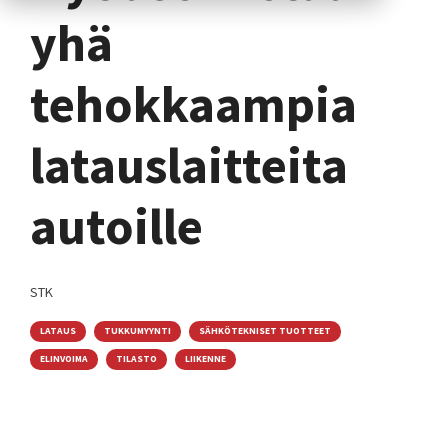
yhä
tehokkaampia
latauslaitteita
autoille
STK
LATAUS
TUKKUMYYNTI
SÄHKÖTEKNISET TUOTTEET
ELINVOIMA
TILASTO
LIIKENNE