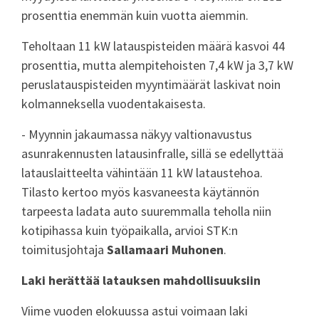
prosenttia enemmän kuin vuotta aiemmin.
Teholtaan 11 kW latauspisteiden määrä kasvoi 44
prosenttia, mutta alempitehoisten 7,4 kW ja 3,7 kW
peruslatauspisteiden myyntimäärät laskivat noin
kolmanneksella vuodentakaisesta.
- Myynnin jakaumassa näkyy valtionavustus
asunrakennusten latausinfralle, sillä se edellyttää
latauslaitteelta vähintään 11 kW lataustehoa.
Tilasto kertoo myös kasvaneesta käytännön
tarpeesta ladata auto suuremmalla teholla niin
kotipihassa kuin työpaikalla, arvioi STK:n
toimitusjohtaja
Sallamaari Muhonen
.
Laki herättää latauksen mahdollisuuksiin
Viime vuoden elokuussa astui voimaan laki