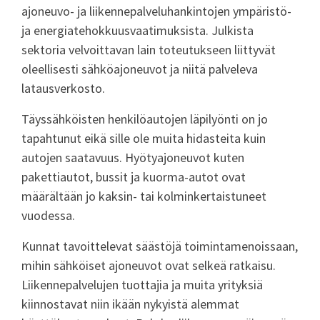
ajoneuvo- ja liikennepalveluhankintojen ympäristö-
ja energiatehokkuusvaatimuksista. Julkista
sektoria velvoittavan lain toteutukseen liittyvät
oleellisesti sähköajoneuvot ja niitä palveleva
latausverkosto.
Täyssähköisten henkilöautojen läpilyönti on jo
tapahtunut eikä sille ole muita hidasteita kuin
autojen saatavuus. Hyötyajoneuvot kuten
pakettiautot, bussit ja kuorma-autot ovat
määrältään jo kaksin- tai kolminkertaistuneet
vuodessa.
Kunnat tavoittelevat säästöjä toimintamenoissaan,
mihin sähköiset ajoneuvot ovat selkeä ratkaisu.
Liikennepalvelujen tuottajia ja muita yrityksiä
kiinnostavat niin ikään nykyistä alemmat