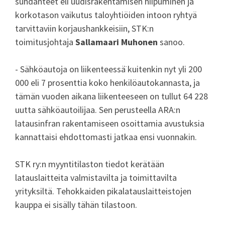
suhdanteet eli uudisrakentamisen hiipuminen ja
korkotason vaikutus taloyhtiöiden intoon ryhtyä
tarvittaviin korjaushankkeisiin, STK:n
toimitusjohtaja
Sallamaari Muhonen
sanoo.
- Sähköautoja on liikenteessä̈ kuitenkin nyt yli 200
000 eli 7 prosenttia koko henkilöautokannasta, ja
tämän vuoden aikana liikenteeseen on tullut 64 228
uutta sähköautoilijaa. Sen perusteella ARA:n
latausinfran rakentamiseen osoittamia avustuksia
kannattaisi ehdottomasti jatkaa ensi vuonnakin.
STK ry:n myyntitilaston tiedot kerätään
latauslaitteita valmistavilta ja toimittavilta
yrityksiltä. Tehokkaiden pikalatauslaitteistojen
kauppa ei sisälly tähän tilastoon.