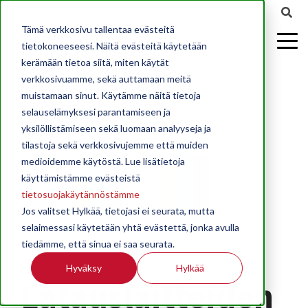
Tämä verkkosivu tallentaa evästeitä
tietokoneeseesi. Näitä evästeitä käytetään
kerämään tietoa siitä, miten käytät
verkkosivuamme, sekä auttamaan meitä
muistamaan sinut. Käytämme näitä tietoja
selauselämyksesi parantamiseen ja
yksilöllistämiseen sekä luomaan analyyseja ja
tilastoja sekä verkkosivujemme että muiden
medioidemme käytöstä. Lue lisätietoja
käyttämistämme evästeistä
tietosuojakäytännöstämme
Jos valitset Hylkää, tietojasi ei seurata, mutta
selaimessasi käytetään yhtä evästettä, jonka avulla
tiedämme, että sinua ei saa seurata.
Hyväksy
Hylkää
Latauslaitteiden