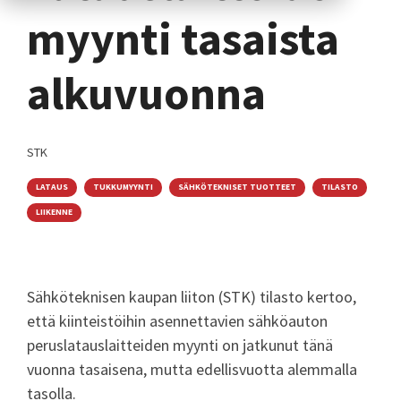
myynti tasaista
alkuvuonna
STK
LATAUS
TUKKUMYYNTI
SÄHKÖTEKNISET TUOTTEET
TILASTO
LIIKENNE
Sähköteknisen kaupan liiton (STK) tilasto kertoo,
että kiinteistöihin asennettavien sähköauton
peruslatauslaitteiden myynti on jatkunut tänä
vuonna tasaisena, mutta edellisvuotta alemmalla
tasolla.