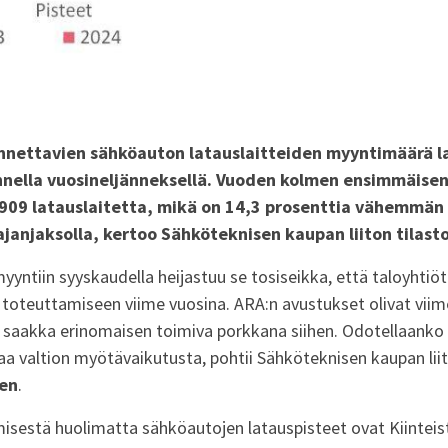
ennettavien sähköauton latauslaitteiden myyntimäärä l
nnella vuosineljänneksellä. Vuoden kolmen ensimmäise
909 latauslaitetta, mikä on 14,3 prosenttia vähemmän
janjaksolla, kertoo Sähköteknisen kaupan liiton tilasto
myyntiin syyskaudella heijastuu se tosiseikka, että taloyhtiö
 toteuttamiseen viime vuosina. ARA:n avustukset olivat viim
saakka erinomaisen toimiva porkkana siihen. Odotellaanko 
vaa valtion myötävaikutusta, pohtii Sähköteknisen kaupan lii
en
.
isestä huolimatta sähköautojen latauspisteet ovat Kiinteist