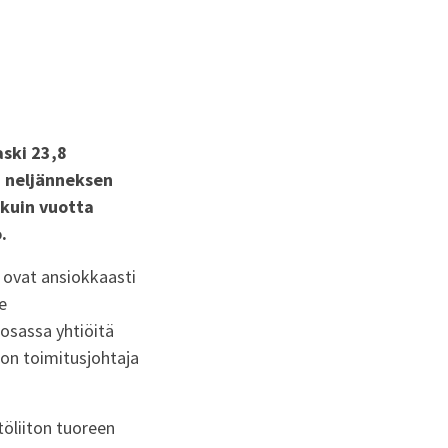
aski 23,8
n neljänneksen
 kuin vuotta
.
t ovat ansiokkaasti
e
osassa yhtiöitä
ton toimitusjohtaja
öliiton tuoreen