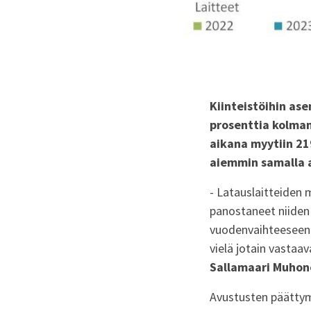
Kiinteistöihin as
prosenttia kolma
aikana myytiin 21
aiemmin samalla a
- Latauslaitteiden 
panostaneet niiden
vuodenvaihteeseen 
vielä jotain vastaa
Sallamaari Muhon
Avustusten päättym