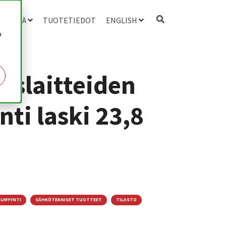
 MEISTÄ
TUOTETIEDOT
ENGLISH
a
uslaitteiden
ti laski 23,8
UMYYNTI
SÄHKÖTEKNISET TUOTTEET
TILASTO