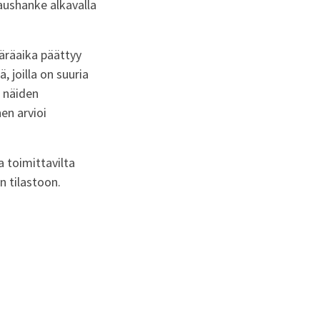
aushanke alkavalla
äräaika päättyy
, joilla on suuria
o näiden
en arvioi
a toimittavilta
n tilastoon.