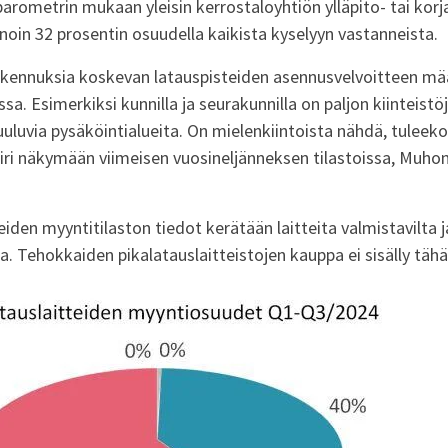
rometrin mukaan yleisin kerrostaloyhtiön ylläpito- tai korj
 noin 32 prosentin osuudella kaikista kyselyyn vastanneista.
rakennuksia koskevan latauspisteiden asennusvelvoitteen mä
. Esimerkiksi kunnilla ja seurakunnilla on paljon kiinteistöjä
kuuluvia pysäköintialueita. On mielenkiintoista nähdä, tuleek
ri näkymään viimeisen vuosineljänneksen tilastoissa, Muhon
eiden myyntitilaston tiedot kerätään laitteita valmistavilta j
a. Tehokkaiden pikalatauslaitteistojen kauppa ei sisälly tähä