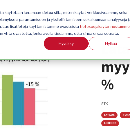
OPPILAITOKSILLE
JÄSENYYS
TILASTOINTI
TIETOA
itä käytetään kerämään tietoa siitä, miten käytät verkkosivuamme, sekä
ämyksesi parantamiseen ja yksilöllistämiseen sekä luomaan analyyseja j
. Lue lisätietoja käyttämistämme evästeistä
tietosuojakäytännöstämme
än yhtä evästettä, jonka avulla tiedämme, että sinua ei saa seurata.
Lata
Hyväksy
Hylkää
myyn
%
STK
LATAUS
TUKK
LIIKENNE