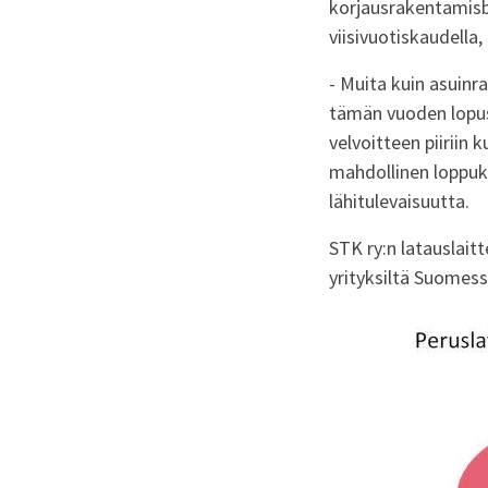
korjausrakentamisba
viisivuotiskaudella,
- Muita kuin asuin
tämän vuoden lopussa
velvoitteen piiriin 
mahdollinen loppuki
lähitulevaisuutta.
STK ry:n latauslaitt
yrityksiltä Suomess