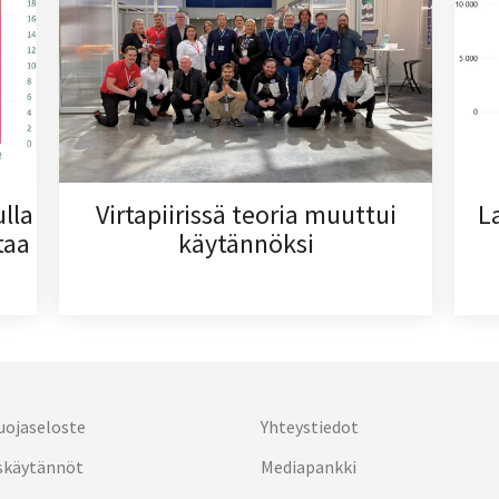
lla
Virtapiirissä teoria muuttui
L
taa
käytännöksi
uojaseloste
Yhteystiedot
skäytännöt
Mediapankki