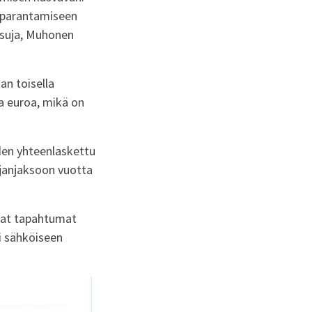
 parantamiseen
aisuja, Muhonen
n toisella
aa euroa, mikä on
den yhteenlaskettu
ajanjaksoon vuotta
mat tapahtumat
i sähköiseen