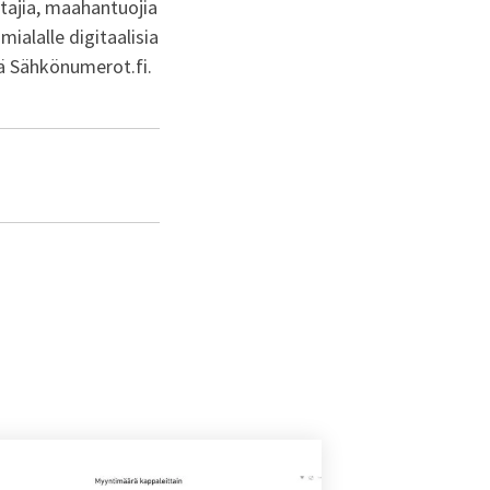
tajia, maahantuojia
mialalle digitaalisia
vä Sähkönumerot.fi.