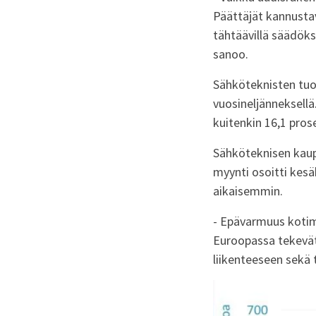
Päättäjät kannust
tähtäävillä säädöksi
sanoo.
Sähköteknisten tuo
vuosineljänneksellä
kuitenkin 16,1 pros
Sähköteknisen kaup
myynti osoitti kes
aikaisemmin.
- Epävarmuus kotim
Euroopassa tekevät
liikenteeseen sekä 