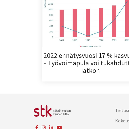
2022 ennätysvuosi 17 % kasvu
- Työvoimapula voi tukahdut
jatkon
Tietos
Kokou