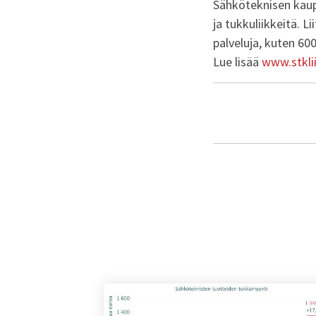
Sähköteknisen kaup
ja tukkuliikkeitä. L
palveluja, kuten 60
Lue lisää
www.stklii