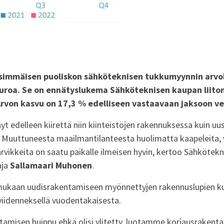
immäisen puoliskon sähköteknisen tukkumyynnin arvoks
euroa. Se on ennätyslukema Sähköteknisen kaupan liito
Arvon kasvu on 17,3 % edelliseen vastaavaan jaksoon ve
nyt edelleen kiirettä niin kiinteistöjen rakennuksessa kuin u
 Muuttuneesta maailmantilanteesta huolimatta kaapeleita, 
tarvikkeita on saatu paikalle ilmeisen hyvin, kertoo Sähkötekn
aja
Sallamaari Muhonen
.
mukaan uudisrakentamiseen myönnettyjen rakennuslupien k
viidenneksellä vuodentakaisesta.
ntamisen huippu ehkä olisi ylitetty, luotamme korjausrakent