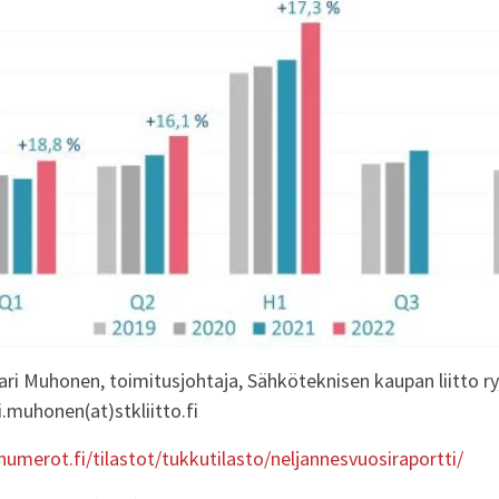
ari Muhonen, toimitusjohtaja, Sähköteknisen kaupan liitto ry
.muhonen(at)stkliitto.fi
umerot.fi/tilastot/tukkutilasto/neljannesvuosiraportti/