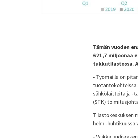
Tämän vuoden ens
621,7 miljoonaa 
tukkutilastossa. 
- Työmailla on pitä
tuotantokohteissa.
sähkölaitteita ja -
(STK) toimitusjoht
Tilastokeskuksen 
helmi-huhtikuussa 
- Vaikka uudisrake