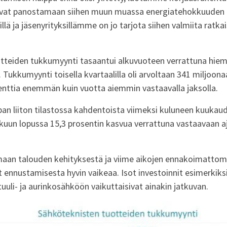
avat panostamaan siihen muun muassa energiatehokkuuden
llä ja jäsenyrityksillämme on jo tarjota siihen valmiita ratk
tteiden tukkumyynti tasaantui alkuvuoteen verrattuna hiema
. Tukkumyynti toisella kvartaalilla oli arvoltaan 341 miljoon
enttia enemmän kuin vuotta aiemmin vastaavalla jaksolla.
an liiton tilastossa kahdentoista viimeksi kuluneen kuukau
äkuun lopussa 15,3 prosentin kasvua verrattuna vastaavaan 
aan talouden kehityksestä ja viime aikojen ennakoimatto
 ennustamisesta hyvin vaikeaa. Isot investoinnit esimerkiks
tuuli- ja aurinkosähköön vaikuttaisivat ainakin jatkuvan.