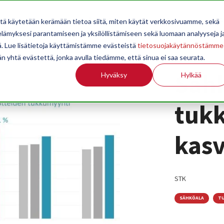
OPPILAITOKSILLE
JÄSENYYS
TILASTOINTI
TIETOA
itä käytetään kerämään tietoa siitä, miten käytät verkkosivuamme, sekä
ämyksesi parantamiseen ja yksilöllistämiseen sekä luomaan analyyseja j
. Lue lisätietoja käyttämistämme evästeistä
tietosuojakäytännöstämme
än yhtä evästettä, jonka avulla tiedämme, että sinua ei saa seurata.
Säh
Hyväksy
Hylkää
tuk
kasv
STK
SÄHKÖALA
TU