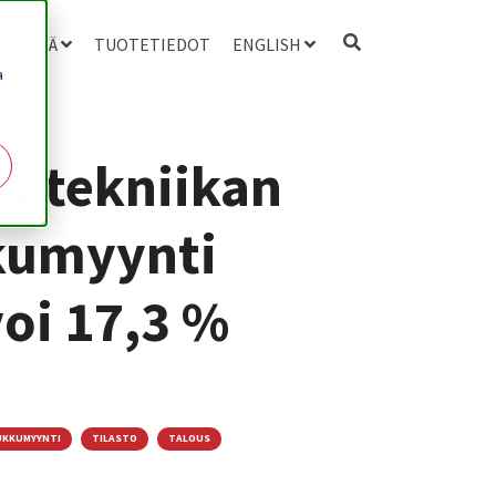
 MEISTÄ
TUOTETIEDOT
ENGLISH
a
kötekniikan
kumyynti
oi 17,3 %
KKUMYYNTI
TILASTO
TALOUS