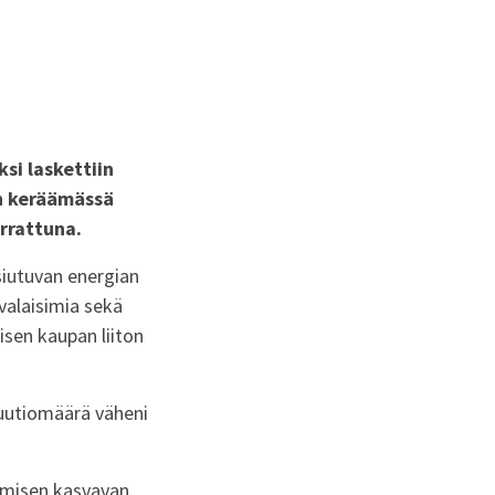
i laskettiin
n keräämässä
rrattuna.
usiutuvan energian
valaisimia sekä
isen kaupan liiton
uutiomäärä väheni
amisen kasvavan.