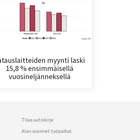
atauslaitteiden myynti laski
15,8 % ensimmäisellä
vuosineljänneksellä
Tilaa uutiskirje
Alan avoimet työpaikat