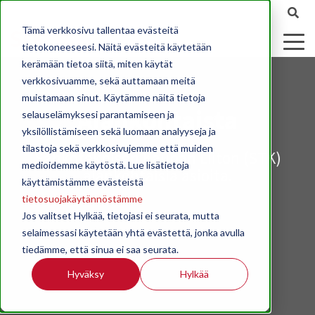
Tämä verkkosivu tallentaa evästeitä
tietokoneeseesi. Näitä evästeitä käytetään
kerämään tietoa siitä, miten käytät
verkkosivuamme, sekä auttamaan meitä
muistamaan sinut. Käytämme näitä tietoja
Ajankohtaista
selauselämyksesi parantamiseen ja
yksilöllistämiseen sekä luomaan analyyseja ja
tilastoja sekä verkkosivujemme että muiden
Sähköteknisen Kaupan Liiton (STK)
medioidemme käytöstä. Lue lisätietoja
ajankohtaisia asioita.
käyttämistämme evästeistä
tietosuojakäytännöstämme
Jos valitset Hylkää, tietojasi ei seurata, mutta
selaimessasi käytetään yhtä evästettä, jonka avulla
tiedämme, että sinua ei saa seurata.
Hyväksy
Hylkää