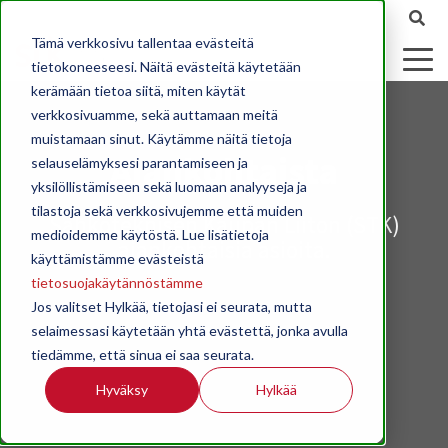
Tämä verkkosivu tallentaa evästeitä
tietokoneeseesi. Näitä evästeitä käytetään
kerämään tietoa siitä, miten käytät
verkkosivuamme, sekä auttamaan meitä
muistamaan sinut. Käytämme näitä tietoja
Ajankohtaista
selauselämyksesi parantamiseen ja
yksilöllistämiseen sekä luomaan analyyseja ja
tilastoja sekä verkkosivujemme että muiden
Sähköteknisen Kaupan Liiton (STK)
medioidemme käytöstä. Lue lisätietoja
ajankohtaisia asioita.
käyttämistämme evästeistä
tietosuojakäytännöstämme
Jos valitset Hylkää, tietojasi ei seurata, mutta
selaimessasi käytetään yhtä evästettä, jonka avulla
tiedämme, että sinua ei saa seurata.
Hyväksy
Hylkää