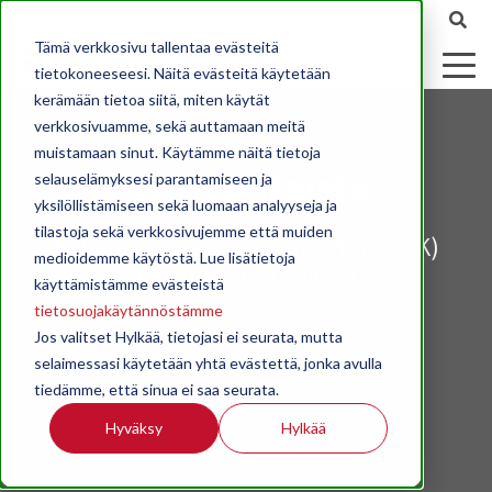
Tämä verkkosivu tallentaa evästeitä
tietokoneeseesi. Näitä evästeitä käytetään
kerämään tietoa siitä, miten käytät
verkkosivuamme, sekä auttamaan meitä
muistamaan sinut. Käytämme näitä tietoja
Ajankohtaista
selauselämyksesi parantamiseen ja
yksilöllistämiseen sekä luomaan analyyseja ja
tilastoja sekä verkkosivujemme että muiden
Sähköteknisen Kaupan Liiton (STK)
medioidemme käytöstä. Lue lisätietoja
ajankohtaisia asioita.
käyttämistämme evästeistä
tietosuojakäytännöstämme
Jos valitset Hylkää, tietojasi ei seurata, mutta
selaimessasi käytetään yhtä evästettä, jonka avulla
tiedämme, että sinua ei saa seurata.
Hyväksy
Hylkää