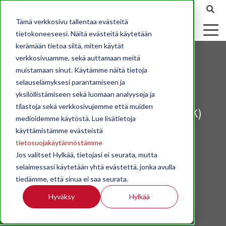
Tämä verkkosivu tallentaa evästeitä
tietokoneeseesi. Näitä evästeitä käytetään
kerämään tietoa siitä, miten käytät
verkkosivuamme, sekä auttamaan meitä
muistamaan sinut. Käytämme näitä tietoja
Ajankohtaista
selauselämyksesi parantamiseen ja
yksilöllistämiseen sekä luomaan analyyseja ja
tilastoja sekä verkkosivujemme että muiden
Sähköteknisen Kaupan Liiton (STK)
medioidemme käytöstä. Lue lisätietoja
ajankohtaisia asioita.
käyttämistämme evästeistä
tietosuojakäytännöstämme
Jos valitset Hylkää, tietojasi ei seurata, mutta
selaimessasi käytetään yhtä evästettä, jonka avulla
tiedämme, että sinua ei saa seurata.
Hyväksy
Hylkää