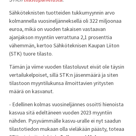
Sähköteknisten tuotteiden tukkumyynnin arvo
kolmannella vuosineljänneksellä oli 322 miljoonaa
euroa, mikä on vuoden takaisen vastaavan
ajanjakson myyntiin verrattuna 2,1 prosenttia
vähemmän, kertoo Sähköteknisen Kaupan Liiton
(STK) tuore tilasto.
Tämän ja viime vuoden tilastoluvut eivät ole täysin
vertailukelpoiset, sillä STK:n jäsenmäärä ja siten
tilastoon myyntilukunsa ilmoittavien yritysten
määrä on kasvanut.
- Edellinen kolmas vuosineljännes osoitti hienoista
kasvua sitä edeltäneen vuoden 2023 myyntiin
nähden. Pysyvämmälle kasvu-uralle ei nyt saadun
tilastotiedon mukaan olla vieläkään päästy, toteaa