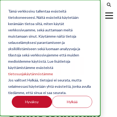
Tämä verkkosivu tallentaa evästeitä
tietokoneeseesi. Näitä evästeitä käytetään
kerämään tietoa siitä, miten käytät
verkkosivuamme, sekä auttamaan meitä
muistamaan sinut. Käytämme näitä tietoja
selauselämyksesi parantamiseen ja
yksilöllistämiseen sekä luomaan analyyseja ja
tilastoja sekä verkkosivujemme että muiden
medioidemme käytöstä. Lue lisätietoja
käyttämistämme evästeistä
tietosuojakäytännöstämme
Jos valitset Hylkää, tietojasi ei seurata, mutta
selaimessasi käytetään yhtä evästettä, jonka avulla
tiedämme, että sinua ei saa seurata.
Hyväksy
Hylkää
Sähkötekniikan