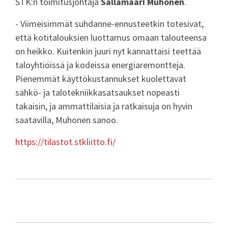
STK:n toimitusjohtaja
Sallamaari Muhonen
.
- Viimeisimmät suhdanne-ennusteetkin totesivat,
että kotitalouksien luottamus omaan talouteensa
on heikko. Kuitenkin juuri nyt kannattaisi teettää
taloyhtiöissä ja kodeissa energiaremontteja.
Pienemmät käyttökustannukset kuolettavat
sähkö- ja talotekniikkasatsaukset nopeasti
takaisin, ja ammattilaisia ja ratkaisuja on hyvin
saatavilla, Muhonen sanoo.
https://tilastot.stkliitto.fi/