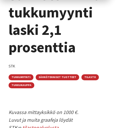
tukkumyynti
laski 2,1
prosenttia
STK
TUKKUMYYNTI
SÄHKÖTEKNISET TUOTTEET
TILASTO
TUKKUKAUPPA
Kuvassa mittayksikkö on 1000 €.
Luvut ja muita graafeja löydät
STK:n
tilastopalvelusta
.