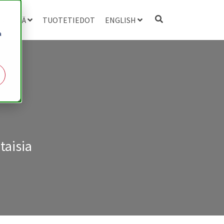
 MEISTÄ
TUOTETIEDOT
ENGLISH
a
taisia