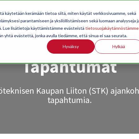
OPPILAITOKSILLE
JÄSENYYS
TILASTOINTI
TIETOA
itä käytetään kerämään tietoa siitä, miten käytät verkkosivuamme, sekä
ämyksesi parantamiseen ja yksilöllistämiseen sekä luomaan analyyseja j
. Lue lisätietoja käyttämistämme evästeistä
tietosuojakäytännöstämme
än yhtä evästettä, jonka avulla tiedämme, että sinua ei saa seurata.
Hyväksy
Hylkää
Tapahtumat
teknisen Kaupan Liiton (STK) ajankoh
tapahtumia
.