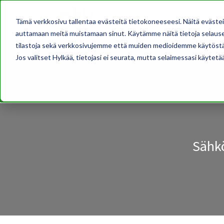
AJANKOHTAISTA
Tämä verkkosivu tallentaa evästeitä tietokoneeseesi. Näitä eväste
auttamaan meitä muistamaan sinut. Käytämme näitä tietoja selausel
tilastoja sekä verkkosivujemme että muiden medioidemme käytöstä
Jos valitset Hylkää, tietojasi ei seurata, mutta selaimessasi käytetä
Sähkö