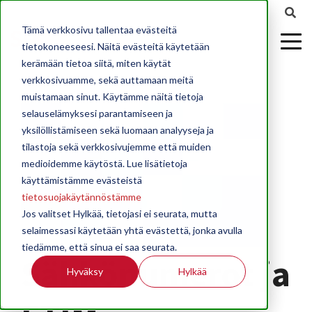
2026-12-01 00:00:00
Tämä verkkosivu tallentaa evästeitä
tietokoneeseesi. Näitä evästeitä käytetään
kerämään tietoa siitä, miten käytät
verkkosivuamme, sekä auttamaan meitä
muistamaan sinut. Käytämme näitä tietoja
selauselämyksesi parantamiseen ja
yksilöllistämiseen sekä luomaan analyyseja ja
tilastoja sekä verkkosivujemme että muiden
medioidemme käytöstä. Lue lisätietoja
käyttämistämme evästeistä
tietosuojakäytännöstämme
Jos valitset Hylkää, tietojasi ei seurata, mutta
selaimessasi käytetään yhtä evästettä, jonka avulla
tiedämme, että sinua ei saa seurata.
Sähkönumerot ja
Hyväksy
Hylkää