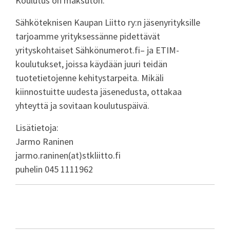
Koulutus on maksuton.
Sähköteknisen Kaupan Liitto ry:n jäsenyrityksille
tarjoamme yrityksessänne pidettävät
yrityskohtaiset Sähkönumerot.fi– ja ETIM-
koulutukset, joissa käydään juuri teidän
tuotetietojenne kehitystarpeita. Mikäli
kiinnostuitte uudesta jäsenedusta, ottakaa
yhteyttä ja sovitaan koulutuspäivä.
Lisätietoja:
Jarmo Raninen
jarmo.raninen(at)stkliitto.fi
puhelin 045 1111962