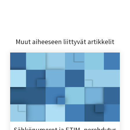
Muut aiheeseen liittyvät artikkelit
Sähkönumerot ja ETIM -perehdytys