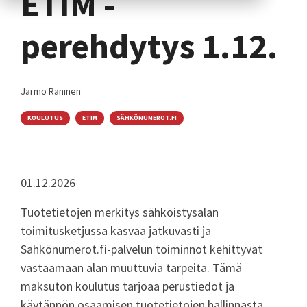
ETIM -
perehdytys 1.12.
Jarmo Raninen
KOULUTUS
ETIM
SÄHKÖNUMEROT.FI
01.12.2026
Tuotetietojen merkitys sähköistysalan
toimitusketjussa kasvaa jatkuvasti ja
Sähkönumerot.fi-palvelun toiminnot kehittyvät
vastaamaan alan muuttuvia tarpeita. Tämä
maksuton koulutus tarjoaa perustiedot ja
käytännön osaamisen tuotetietojen hallinnasta