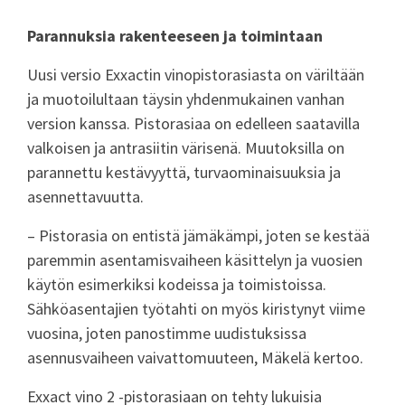
Parannuksia rakenteeseen ja toimintaan
Uusi versio Exxactin vinopistorasiasta on väriltään
ja muotoilultaan täysin yhdenmukainen vanhan
version kanssa. Pistorasiaa on edelleen saatavilla
valkoisen ja antrasiitin värisenä. Muutoksilla on
parannettu kestävyyttä, turvaominaisuuksia ja
asennettavuutta.
– Pistorasia on entistä jämäkämpi, joten se kestää
paremmin asentamisvaiheen käsittelyn ja vuosien
käytön esimerkiksi kodeissa ja toimistoissa.
Sähköasentajien työtahti on myös kiristynyt viime
vuosina, joten panostimme uudistuksissa
asennusvaiheen vaivattomuuteen, Mäkelä kertoo.
Exxact vino 2 -pistorasiaan on tehty lukuisia