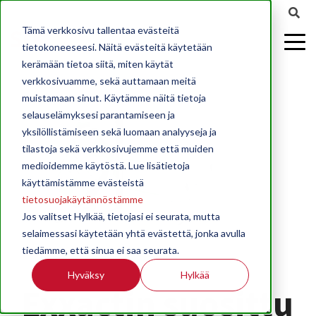
Tämä verkkosivu tallentaa evästeitä
tietokoneeseesi. Näitä evästeitä käytetään
kerämään tietoa siitä, miten käytät
verkkosivuamme, sekä auttamaan meitä
muistamaan sinut. Käytämme näitä tietoja
selauselämyksesi parantamiseen ja
yksilöllistämiseen sekä luomaan analyyseja ja
tilastoja sekä verkkosivujemme että muiden
medioidemme käytöstä. Lue lisätietoja
käyttämistämme evästeistä
tietosuojakäytännöstämme
Jos valitset Hylkää, tietojasi ei seurata, mutta
selaimessasi käytetään yhtä evästettä, jonka avulla
tiedämme, että sinua ei saa seurata.
Hyväksy
Hylkää
Exxactin suosittu