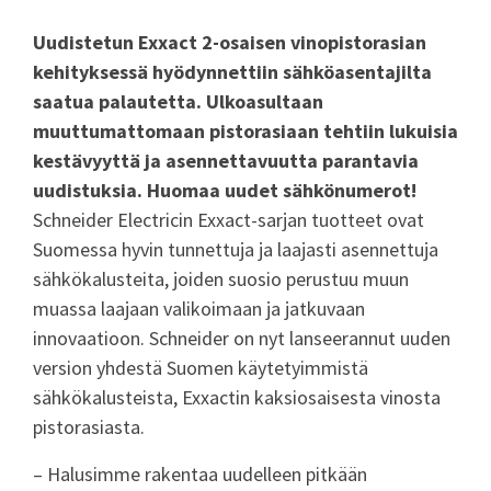
Uudistetun Exxact 2-osaisen vinopistorasian
kehityksessä hyödynnettiin sähköasentajilta
saatua palautetta.
Ulkoasultaan
muuttumattomaan pistorasiaan tehtiin lukuisia
kestävyyttä ja asennettavuutta parantavia
uudistuksia.
Huomaa uudet sähkönumerot!
Schneider Electricin Exxact-sarjan tuotteet ovat
Suomessa hyvin tunnettuja ja laajasti asennettuja
sähkökalusteita, joiden suosio perustuu muun
muassa laajaan valikoimaan ja jatkuvaan
innovaatioon. Schneider on nyt lanseerannut uuden
version yhdestä Suomen käytetyimmistä
sähkökalusteista, Exxactin kaksiosaisesta vinosta
pistorasiasta.
– Halusimme rakentaa uudelleen pitkään