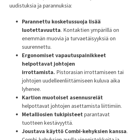
uudistuksia ja parannuksia:
Parannettu kosketussuoja
lisää
luotettavuutta
. Kontaktien ympärillä on
enemmän muovia ja turvaetäisyyksiä on
suurennettu.
Ergonomiset vapautuspainikkeet
helpottavat johtojen
irrottamista.
Pistorasian irrottamiseen tai
johtojen uudelleenliittämiseen kuluva aika
lyhenee.
Kartion muotoiset asennusreiät
helpottavat johtojen asettamista liittimiin.
Metalliosien tukipisteet
parantavat
tuotteen kestävyyttä.
Joustava käyttö Combi-kehyksien kanssa
.
Combi-kehyksien avulla vinopistokkeita ja