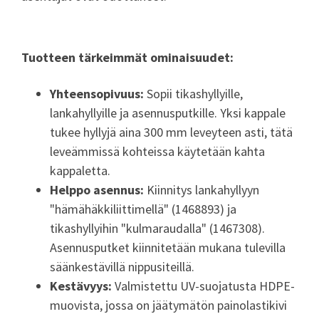
Tuotteen tärkeimmät ominaisuudet:
Yhteensopivuus:
Sopii tikashyllyille,
lankahyllyille ja asennusputkille. Yksi kappale
tukee hyllyjä aina 300 mm leveyteen asti, tätä
leveämmissä kohteissa käytetään kahta
kappaletta.
Helppo asennus:
Kiinnitys lankahyllyyn
"hämähäkkiliittimellä" (1468893) ja
tikashyllyihin "kulmaraudalla" (1467308).
Asennusputket kiinnitetään mukana tulevilla
säänkestävillä nippusiteillä.
Kestävyys:
Valmistettu UV-suojatusta HDPE-
muovista, jossa on jäätymätön painolastikivi