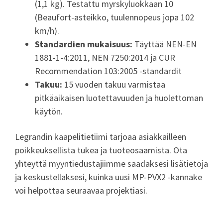
(1,1 kg).
Testattu myrskyluokkaan 10
(Beaufort-asteikko, tuulennopeus jopa 102
km/h).
Standardien mukaisuus:
Täyttää NEN-EN
1881-1-4:2011, NEN 7250:2014 ja CUR
Recommendation 103:2005 -standardit
Takuu:
15 vuoden takuu varmistaa
pitkäaikaisen luotettavuuden ja huolettoman
käytön.
Legrandin kaapelitietiimi tarjoaa asiakkailleen
poikkeuksellista tukea ja tuoteosaamista. Ota
yhteyttä myyntiedustajiimme saadaksesi lisätietoja
ja keskustellaksesi, kuinka uusi MP-PVX2 -kannake
voi helpottaa seuraavaa projektiasi.