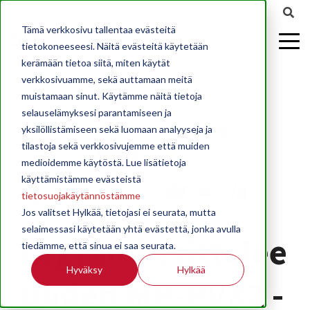
Tämä verkkosivu tallentaa evästeitä
tietokoneeseesi. Näitä evästeitä käytetään
kerämään tietoa siitä, miten käytät
verkkosivuamme, sekä auttamaan meitä
muistamaan sinut. Käytämme näitä tietoja
selauselämyksesi parantamiseen ja
yksilöllistämiseen sekä luomaan analyyseja ja
tilastoja sekä verkkosivujemme että muiden
medioidemme käytöstä. Lue lisätietoja
käyttämistämme evästeistä
tietosuojakäytännöstämme
Jos valitset Hylkää, tietojasi ei seurata, mutta
selaimessasi käytetään yhtä evästettä, jonka avulla
Legrand esittelee
tiedämme, että sinua ei saa seurata.
Hyväksy
Hylkää
uuden MP-PVX2 -