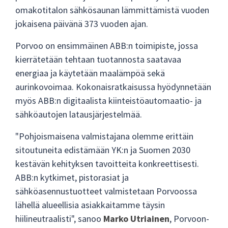
omakotitalon sähkösaunan lämmittämistä vuoden
jokaisena päivänä 373 vuoden ajan.
Porvoo on ensimmäinen ABB:n toimipiste, jossa
kierrätetään tehtaan tuotannosta saatavaa
energiaa ja käytetään maalämpöä sekä
aurinkovoimaa. Kokonaisratkaisussa hyödynnetään
myös ABB:n digitaalista kiinteistöautomaatio- ja
sähköautojen latausjärjestelmää.
"Pohjoismaisena valmistajana olemme erittäin
sitoutuneita edistämään YK:n ja Suomen 2030
kestävän kehityksen tavoitteita konkreettisesti.
ABB:n kytkimet, pistorasiat ja
sähköasennustuotteet valmistetaan Porvoossa
lähellä alueellisia asiakkaitamme täysin
hiilineutraalisti", sanoo
Marko Utriainen
, Porvoon-