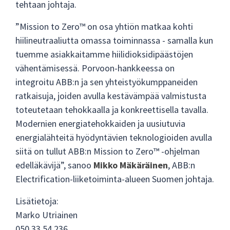
tehtaan johtaja.
”Mission to Zero™ on osa yhtiön matkaa kohti
hiilineutraaliutta omassa toiminnassa - samalla kun
tuemme asiakkaitamme hiilidioksidipäästöjen
vähentämisessä. Porvoon-hankkeessa on
integroitu ABB:n ja sen yhteistyökumppaneiden
ratkaisuja, joiden avulla kestävämpää valmistusta
toteutetaan tehokkaalla ja konkreettisella tavalla.
Modernien energiatehokkaiden ja uusiutuvia
energialähteitä hyödyntävien teknologioiden avulla
siitä on tullut ABB:n Mission to Zero™ -ohjelman
edelläkävijä”, sanoo
Mikko Mäkäräinen
, ABB:n
Electrification-liiketoiminta-alueen Suomen johtaja.
Lisätietoja:
Marko Utriainen
050 33 54 236