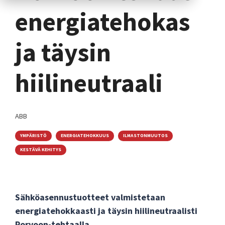
energiatehokas
ja täysin
hiilineutraali
ABB
YMPÄRISTÖ
ENERGIATEHOKKUUS
ILMASTONMUUTOS
KESTÄVÄ KEHITYS
Sähköasennustuotteet valmistetaan
energiatehokkaasti ja täysin hiilineutraalisti
Porvoon-tehtaalla.