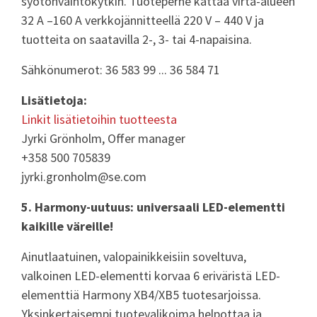
syötönvaihtokytkin. Tuoteperhe kattaa virta-alueen
32 A –160 A verkkojännitteellä 220 V – 440 V ja
tuotteita on saatavilla 2-, 3- tai 4-napaisina.
Sähkönumerot: 36 583 99 ... 36 584 71
Lisätietoja:
Linkit lisätietoihin tuotteesta
Jyrki Grönholm, Offer manager
+358 500 705839
jyrki.gronholm@se.com
5. Harmony-uutuus: universaali LED-elementti
kaikille väreille!
Ainutlaatuinen, valopainikkeisiin soveltuva,
valkoinen LED-elementti korvaa 6 eriväristä LED-
elementtiä Harmony XB4/XB5 tuotesarjoissa.
Yksinkertaisempi tuotevalikoima helpottaa ja