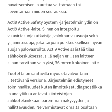
havaitsemisen ja auttaa välttämään tai
lieventämään niiden seurauksia.
Acti9 Active Safety System -järjestelmän ydin on
Acti9 Active -laite. Siihen on integroitu
vikavirtasuojakatkaisija, valokaarivikasuoja sekä
ylijännitesuoja, joka tarjoaa poikkeuksellisen hyvän
suojan palovaaroilta. Acti9 Active säästää tilaa
sähkökeskuksessa, sillä neljän erillisen laitteen
sijaan tarvitaan vain yksi, 36 mm:n kokoinen laite.
Tuotetta on saatavilla myös etävalvontaan
liitettävänä versiona. Järjestelmän edistyneet
toiminnallisuudet kuten ilmoitukset, diagnostiikka
ja analytiikka antavat kiinteistöjen
sähkötekniikkaan paremman näkyvyyden ja
hallittavuuden. Ne varmistavat omalta osaltaan