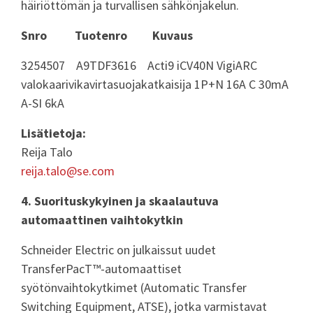
häiriöttömän ja turvallisen sähkönjakelun.
Snro Tuotenro Kuvaus
3254507 A9TDF3616 Acti9 iCV40N VigiARC
valokaarivikavirtasuojakatkaisija 1P+N 16A C 30mA
A-SI 6kA
Lisätietoja:
Reija Talo
reija.talo@se.com
4. Suorituskykyinen ja skaalautuva
automaattinen vaihtokytkin
Schneider Electric on julkaissut uudet
TransferPacT™-automaattiset
syötönvaihtokytkimet (Automatic Transfer
Switching Equipment, ATSE), jotka varmistavat