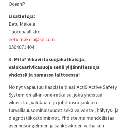
OceanP
Lisätietoja:
Eetu Mäkelä
Tuotepäällikkö
eetu.makela@se.com
0504071404
3. Mitä? Vikavirtasuojakatkaisija,
valokaarivikasuoja sekä ylijännitesuoja
yhdessä ja samassa laitteessa!
No nyt vapautuu kaapista tilaa! Acti9 Active Safety
System on all-in-one-ratkaisu, joka yhdistää
vikavirta-, valokaari- ja johdonsuojauksen
turvallisuusominaisuudet sekä valvonta-, hälytys- ja
diagnostiikkatoiminnot. Yhdistelmä mahdollistaa
asennusongelmien ja sähkövikojen varhaisen