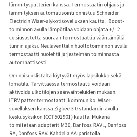
lämmityspatterien kanssa. Termostaatin ohjaus ja
lämmityksen automatisointi onnistuu Schneider
Electricin Wiser-älykotisovelluksen kautta. Boost-
toiminnon avulla lämpötilaa voidaan ohjata +/- 2
celsiusastetta suoraan termostaattia vääntämällä
tunnin ajaksi. Neulaventtiilin huoltotoiminnon avulla
termostaatti huolehtii järjestelmän toiminnasta
automaattisesti.
Ominaisuuslistalta löytyvät myös lapsilukko sekä
lomatila. Tarvittaessa termostaatti voidaan
aktivoida ulkotilojen säänvaihteluiden mukaan.
iTRV patteritermostaatti kommunikoi Wiser-
sovelluksen kanssa Zigbee 3.0 standardin avulla
keskusyksikön (CCT501901) kautta. Mukana
toimitetaan adapterit M30, Danfoss RAVL, Danfoss
RA, Danfoss RAV. Kahdella AA-paristolla