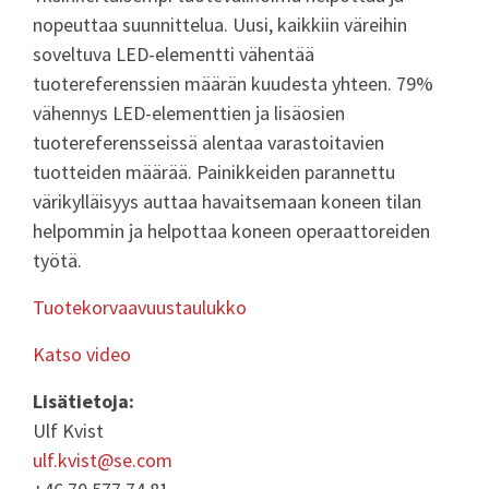
nopeuttaa suunnittelua. Uusi, kaikkiin väreihin
soveltuva LED-elementti vähentää
tuotereferenssien määrän kuudesta yhteen. 79%
vähennys LED-elementtien ja lisäosien
tuotereferensseissä alentaa varastoitavien
tuotteiden määrää. Painikkeiden parannettu
värikylläisyys auttaa havaitsemaan koneen tilan
helpommin ja helpottaa koneen operaattoreiden
työtä.
Tuotekorvaavuustaulukko
Katso video
Lisätietoja:
Ulf Kvist
ulf.kvist@se.com