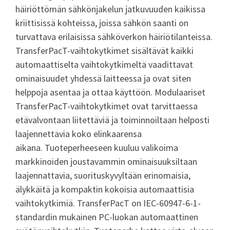
häiriöttömän sähkönjakelun jatkuvuuden kaikissa
kriittisissä kohteissa, joissa sähkön saanti on
turvattava erilaisissa sähköverkon häiriötilanteissa.
TransferPacT-vaihtokytkimet sisältävät kaikki
automaattiselta vaihtokytkimeltä vaadittavat
ominaisuudet yhdessä laitteessa ja ovat siten
helppoja asentaa ja ottaa käyttöön. Modulaariset
TransferPacT-vaihtokytkimet ovat tarvittaessa
etävalvontaan liitettäviä ja toiminnoiltaan helposti
laajennettavia koko elinkaarensa
aikana. Tuoteperheeseen kuuluu valikoima
markkinoiden joustavammin ominaisuuksiltaan
laajennattavia, suorituskyvyltään erinomaisia,
älykkäitä ja kompaktin kokoisia automaattisia
vaihtokytkimiä. TransferPacT on IEC-60947-6-1-
standardin mukainen PC-luokan automaattinen