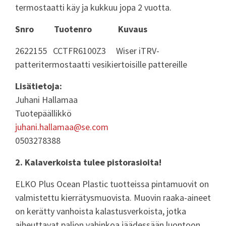
termostaatti käy ja kukkuu jopa 2 vuotta.
Snro Tuotenro Kuvaus
2622155 CCTFR6100Z3 Wiser iTRV-
patteritermostaatti vesikiertoisille pattereille
Lisätietoja:
Juhani Hallamaa
Tuotepäällikkö
juhani.hallamaa@se.com
0503278388
2. Kalaverkoista tulee pistorasioita!
ELKO Plus Ocean Plastic tuotteissa pintamuovit on
valmistettu kierrätysmuovista. Muovin raaka-aineet
on kerätty vanhoista kalastusverkoista, jotka
aiheuttavat paljon vahinkoa jäädessään luontoon.