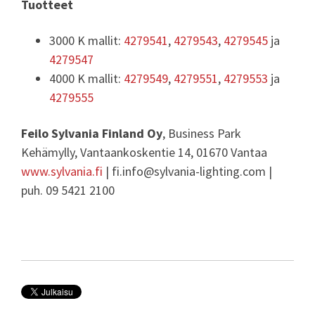
Tuotteet
3000 K mallit:
4279541
,
4279543
,
4279545
ja
4279547
4000 K mallit:
4279549
,
4279551
,
4279553
ja
4279555
Feilo Sylvania Finland Oy
, Business Park
Kehämylly, Vantaankoskentie 14, 01670 Vantaa
www.sylvania.fi
| fi.info@sylvania-lighting.com |
puh. 09 5421 2100