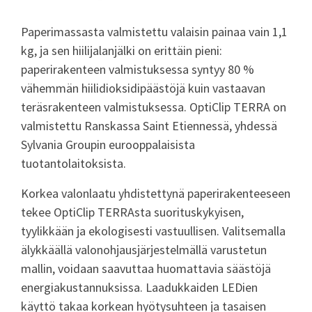
Paperimassasta valmistettu valaisin painaa vain 1,1
kg, ja sen hiilijalanjälki on erittäin pieni:
paperirakenteen valmistuksessa syntyy 80 %
vähemmän hiilidioksidipäästöjä kuin vastaavan
teräsrakenteen valmistuksessa. OptiClip TERRA on
valmistettu Ranskassa Saint Etiennessä, yhdessä
Sylvania Groupin eurooppalaisista
tuotantolaitoksista.
Korkea valonlaatu yhdistettynä paperirakenteeseen
tekee OptiClip TERRAsta suorituskykyisen,
tyylikkään ja ekologisesti vastuullisen. Valitsemalla
älykkäällä valonohjausjärjestelmällä varustetun
mallin, voidaan saavuttaa huomattavia säästöjä
energiakustannuksissa.
Laadukkaiden LEDien
käyttö takaa korkean hyötysuhteen ja tasaisen