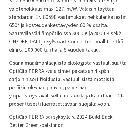
Koko 600 x 600 mm, värintoistoindeksi CRI80 ja
valotehokkuus max. 127 lm/W. Valaisin täyttää
standardin EN 60598 vaatimukset hehkulankatestin
650° ja kosteudenkestävyyden 60 % osalta.
Saatavilla värilämpötiloissa 3000 K ja 4000 K sekä
ON/OFF, DALI ja SylSmart Connected -mallit. Pitkä
elinikä 100 000 tuntia ja 5 vuoden takuu.
Osana maailmanlaajuista ekologista vastuullisuutta
OptiClip TERRA -valaisimet pakataan 4 kpl:n
sarjoihin sertifioidusta, vastuullisista metsistä
peräisin olevaan pahviin, painetaan
ympäristöystävällisellä musteella ja kääritään 100-
prosenttisesti kierrätettävään suojakalvoon.
OptiClip TERRA sai syksyllä v. 2024 Build Back
Better Green -palkinnon.