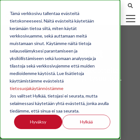
Tämä verkkosivu tallentaa evästeitä
tietokoneeseesi. Näitä evästeitä käytetään
kerämään tietoa siitä, miten käytät
verkkosivuamme, sekä auttamaan meitä
muistamaan sinut. Käytämme näitä tietoja
Yritysuutiset
selauselämyksesi parantamiseen ja
yksilöllistämiseen sekä luomaan analyyseja ja
tilastoja sekä verkkosivujemme että muiden
STK:n jäsenyritysten tiedotteita,
medioidemme käytöstä. Lue lisätietoja
nimitysuutisia yms. yritysuutisia.
käyttämistämme evästeistä
tietosuojakäytännöstämme
Jos valitset Hylkää, tietojasi ei seurata, mutta
selaimessasi käytetään yhtä evästettä, jonka avulla
tiedämme, että sinua ei saa seurata.
Hyväksy
Hylkää