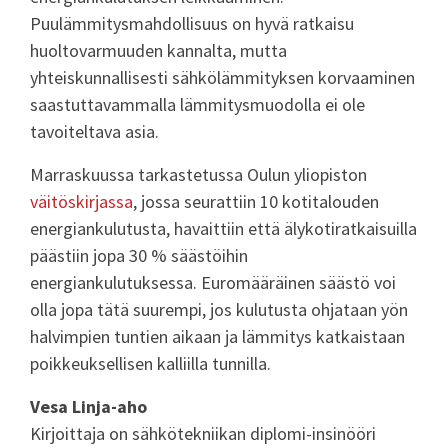
Puulämmitysmahdollisuus on hyvä ratkaisu
huoltovarmuuden kannalta, mutta
yhteiskunnallisesti sähkölämmityksen korvaaminen
saastuttavammalla lämmitysmuodolla ei ole
tavoiteltava asia.
Marraskuussa tarkastetussa Oulun yliopiston
väitöskirjassa
, jossa seurattiin 10 kotitalouden
energiankulutusta, havaittiin että älykotiratkaisuilla
päästiin jopa 30 % säästöihin
energiankulutuksessa. Euromääräinen säästö voi
olla jopa tätä suurempi, jos kulutusta ohjataan yön
halvimpien tuntien aikaan ja lämmitys katkaistaan
poikkeuksellisen kalliilla tunnilla.
Vesa Linja-aho
Kirjoittaja on sähkötekniikan diplomi-insinööri