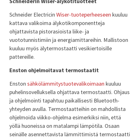
Schneiderin Wiser-älykotituotteet
Schneider Electricin
Wiser-tuoteperheeseen
kuuluu
kattava valikoima älykotikomponentteja
ohjattavista pistorasioista liike- ja
vuototunnistimiin ja energiamittareihin. Mallistoon
kuuluu myös älytermostaatti vesikiertoisille
pattereille.
Enston ohjelmoitavat termostaatit
Enston
sähkölämmitystuotevalikoimaan
kuuluu
puhelinsovelluksella ohjattava termostaatti. Ohjaus
ja ohjelmointi tapahtuu paikallisesti Bluetooth-
yhteyden avulla. Termostaatteihin on mahdollista
ohjelmoida viikko-ohjelma esimerkiksi niin, että
yöllä huoneissa on matalampi lämpötila. Osaan
seinälle asennettavista lämmittimistä termostaatti