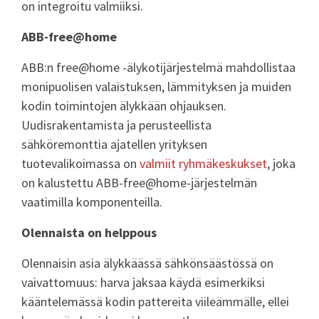
on integroitu valmiiksi.
ABB-free@home
ABB:n free@home -älykotijärjestelmä mahdollistaa
monipuolisen valaistuksen, lämmityksen ja muiden
kodin toimintojen älykkään ohjauksen.
Uudisrakentamista ja perusteellista
sähköremonttia ajatellen yrityksen
tuotevalikoimassa on
valmiit ryhmäkeskukset
, joka
on kalustettu ABB-free@home-järjestelmän
vaatimilla komponenteilla.
Olennaista on helppous
Olennaisin asia älykkäässä sähkönsäästössä on
vaivattomuus: harva jaksaa käydä esimerkiksi
kääntelemässä kodin pattereita viileämmälle, ellei