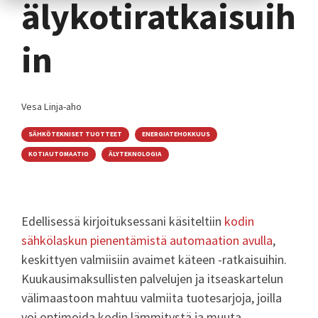
älykotiratkaisuih
in
Vesa Linja-aho
SÄHKÖTEKNISET TUOTTEET
ENERGIATEHOKKUUS
KOTIAUTOMAATIO
ÄLYTEKNOLOGIA
Edellisessä kirjoituksessani käsiteltiin
kodin
sähkölaskun pienentämistä automaation avulla
,
keskittyen valmiisiin avaimet käteen -ratkaisuihin.
Kuukausimaksullisten palvelujen ja itseaskartelun
välimaastoon mahtuu valmiita tuotesarjoja, joilla
voi optimoida kodin lämmitystä ja muuta