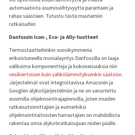
automaatiota asumisviihtyvyyttä parantaen ja
rahaa säästäen. Tutustu tästä muutamiin
ratkaisuihin:
Danfossin Icon-, Eco- ja Ally-tuotteet
Termostaatteihinkin vuosikymmeniä
erikoistuneella monialayritys Danfossilla on laaja
valikoima komponentteja ja kokonaisuuksia niin
vesikiertoisen kuin sähkölämmityksenkin säätöön
.
Järjestelmät ovat integroitavissa Amazonin ja
Googlen älykotijärjestelmiin ja ne on varustettu
avoimilla ohjelmointirajapinnoilla, joten muiden
ratkaisutoimittajien ja esimerkiksi
ohjelmointitaitoisten harrastajien on mahdollista
rakentaa omia älykotiratkaisujaan niiden päälle.