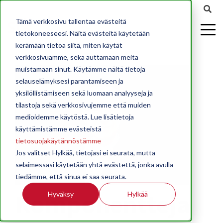
Tämä verkkosivu tallentaa evästeitä
tietokoneeseesi. Näitä evästeitä käytetään
kerämään tietoa siitä, miten käytät
verkkosivuamme, sekä auttamaan meitä
muistamaan sinut. Käytämme näitä tietoja
selauselämyksesi parantamiseen ja
yksilöllistämiseen sekä luomaan analyyseja ja
tilastoja sekä verkkosivujemme että muiden
medioidemme käytöstä. Lue lisätietoja
käyttämistämme evästeistä
tietosuojakäytännöstämme
Jos valitset Hylkää, tietojasi ei seurata, mutta
selaimessasi käytetään yhtä evästettä, jonka avulla
tiedämme, että sinua ei saa seurata.
Komponentteja
Hyväksy
Hylkää