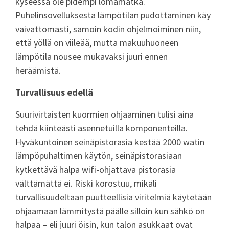
kyseessä ole pidempi lomamatka.
Puhelinsovelluksesta lämpötilan pudottaminen käy
vaivattomasti, samoin kodin ohjelmoiminen niin,
että yöllä on viileää, mutta makuuhuoneen
lämpötila nousee mukavaksi juuri ennen
heräämistä.
Turvallisuus edellä
Suurivirtaisten kuormien ohjaaminen tulisi aina
tehdä kiinteästi asennetuilla komponenteilla.
Hyväkuntoinen seinäpistorasia kestää 2000 watin
lämpöpuhaltimen käytön, seinäpistorasiaan
kytkettävä halpa wifi-ohjattava pistorasia
välttämättä ei. Riski korostuu, mikäli
turvallisuudeltaan puutteellisia viritelmiä käytetään
ohjaamaan lämmitystä päälle silloin kun sähkö on
halpaa – eli juuri öisin, kun talon asukkaat ovat