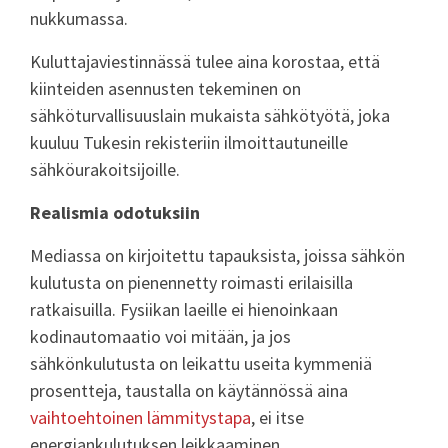
nukkumassa.
Kuluttajaviestinnässä tulee aina korostaa, että
kiinteiden asennusten tekeminen on
sähköturvallisuuslain mukaista sähkötyötä, joka
kuuluu Tukesin rekisteriin ilmoittautuneille
sähköurakoitsijoille.
Realismia odotuksiin
Mediassa on kirjoitettu tapauksista, joissa sähkön
kulutusta on pienennetty roimasti erilaisilla
ratkaisuilla. Fysiikan laeille ei hienoinkaan
kodinautomaatio voi mitään, ja jos
sähkönkulutusta on leikattu useita kymmeniä
prosentteja, taustalla on käytännössä aina
vaihtoehtoinen lämmitystapa
, ei itse
energiankulutuksen leikkaaminen.