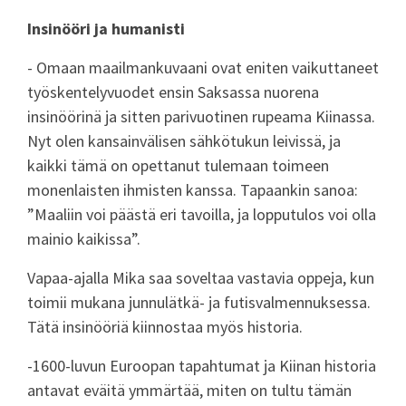
Insinööri ja humanisti
- Omaan maailmankuvaani ovat eniten vaikuttaneet
työskentelyvuodet ensin Saksassa nuorena
insinöörinä ja sitten parivuotinen rupeama Kiinassa.
Nyt olen kansainvälisen sähkötukun leivissä, ja
kaikki tämä on opettanut tulemaan toimeen
monenlaisten ihmisten kanssa. Tapaankin sanoa:
”Maaliin voi päästä eri tavoilla, ja lopputulos voi olla
mainio kaikissa”.
Vapaa-ajalla Mika saa soveltaa vastavia oppeja, kun
toimii mukana junnulätkä- ja futisvalmennuksessa.
Tätä insinööriä kiinnostaa myös historia.
-1600-luvun Euroopan tapahtumat ja Kiinan historia
antavat eväitä ymmärtää, miten on tultu tämän