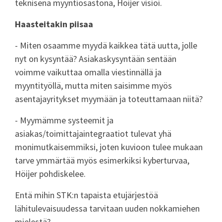
teknisenä myyntiosastona, Höijer visioi.
Haasteitakin piisaa
- Miten osaamme myydä kaikkea tätä uutta, jolle
nyt on kysyntää? Asiakaskysyntään sentään
voimme vaikuttaa omalla viestinnällä ja
myyntityöllä, mutta miten saisimme myös
asentajayritykset myymään ja toteuttamaan niitä?
- Myymämme systeemit ja
asiakas/toimittajaintegraatiot tulevat yhä
monimutkaisemmiksi, joten kuvioon tulee mukaan
tarve ymmärtää myös esimerkiksi kyberturvaa,
Höijer pohdiskelee.
Entä mihin STK:n tapaista etujärjestöä
lähitulevaisuudessa tarvitaan uuden nokkamiehen
mielestä?