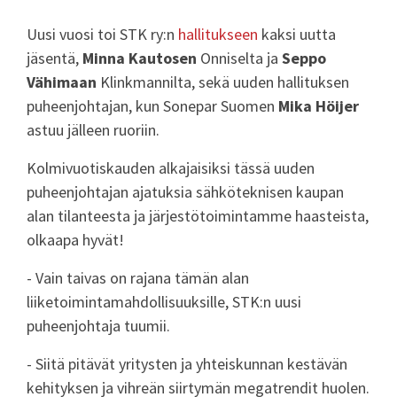
Uusi vuosi toi STK ry:n
hallitukseen
kaksi uutta
jäsentä,
Minna Kautosen
Onniselta ja
Seppo
Vähimaan
Klinkmannilta, sekä uuden hallituksen
puheenjohtajan, kun Sonepar Suomen
Mika Höijer
astuu jälleen ruoriin.
Kolmivuotiskauden alkajaisiksi tässä uuden
puheenjohtajan ajatuksia sähköteknisen kaupan
alan tilanteesta ja järjestötoimintamme haasteista,
olkaapa hyvät!
- Vain taivas on rajana tämän alan
liiketoimintamahdollisuuksille, STK:n uusi
puheenjohtaja tuumii.
- Siitä pitävät yritysten ja yhteiskunnan kestävän
kehityksen ja vihreän siirtymän megatrendit huolen.