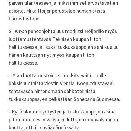
päivän tilanteeseen ja miksi ihmiset arvostavat eri
asioita, Mika Höijer perustelee humanistista
harrastustaan.
STK ry:n puheenjohtajuus merkitsi Höijerille myös
luottamustehtävää Teknisen kaupan liiton
hallituksessa ja lisäksi tukkukauppojen ääni kuuluu
hänen kauttaan nyt myös Kaupan liiton
hallituksessa.
– Alan luottamustoimet merkitsevät minulle
kaksisuuntaista viestin vientiä. Koen edustavani
tehtävässä nimenomaan sähköteknistä
tukkukauppaa, en pelkästään Soneparia Suomessa.
- Kyllä alamme yritysten ja tukkukauppojen asiaa
pitää tuoda esiin vahvojen liittojen edunvalvonnan
kautta, ettei lainsäädännössä tai