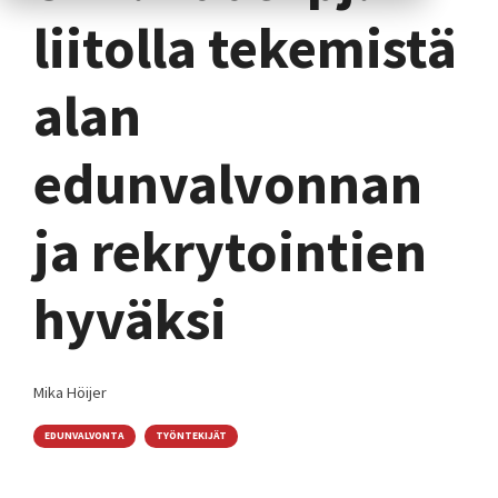
liitolla tekemistä
alan
edunvalvonnan
ja rekrytointien
hyväksi
Mika Höijer
EDUNVALVONTA
TYÖNTEKIJÄT