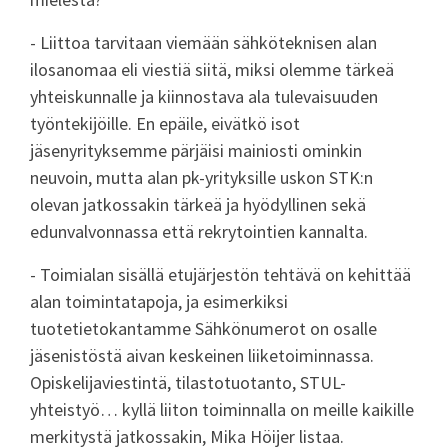
- Liittoa tarvitaan viemään sähköteknisen alan
ilosanomaa eli viestiä siitä, miksi olemme tärkeä
yhteiskunnalle ja kiinnostava ala tulevaisuuden
työntekijöille. En epäile, eivätkö isot
jäsenyrityksemme pärjäisi mainiosti ominkin
neuvoin, mutta alan pk-yrityksille uskon STK:n
olevan jatkossakin tärkeä ja hyödyllinen sekä
edunvalvonnassa että rekrytointien kannalta.
- Toimialan sisällä etujärjestön tehtävä on kehittää
alan toimintatapoja, ja esimerkiksi
tuotetietokantamme Sähkönumerot on osalle
jäsenistöstä aivan keskeinen liiketoiminnassa.
Opiskelijaviestintä, tilastotuotanto, STUL-
yhteistyö… kyllä liiton toiminnalla on meille kaikille
merkitystä jatkossakin, Mika Höijer listaa.