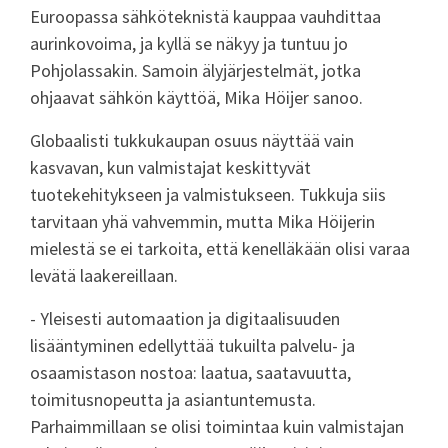
Euroopassa sähköteknistä kauppaa vauhdittaa
aurinkovoima, ja kyllä se näkyy ja tuntuu jo
Pohjolassakin. Samoin älyjärjestelmät, jotka
ohjaavat sähkön käyttöä, Mika Höijer sanoo.
Globaalisti tukkukaupan osuus näyttää vain
kasvavan, kun valmistajat keskittyvät
tuotekehitykseen ja valmistukseen. Tukkuja siis
tarvitaan yhä vahvemmin, mutta Mika Höijerin
mielestä se ei tarkoita, että kenelläkään olisi varaa
levätä laakereillaan.
- Yleisesti automaation ja digitaalisuuden
lisääntyminen edellyttää tukuilta palvelu- ja
osaamistason nostoa: laatua, saatavuutta,
toimitusnopeutta ja asiantuntemusta.
Parhaimmillaan se olisi toimintaa kuin valmistajan