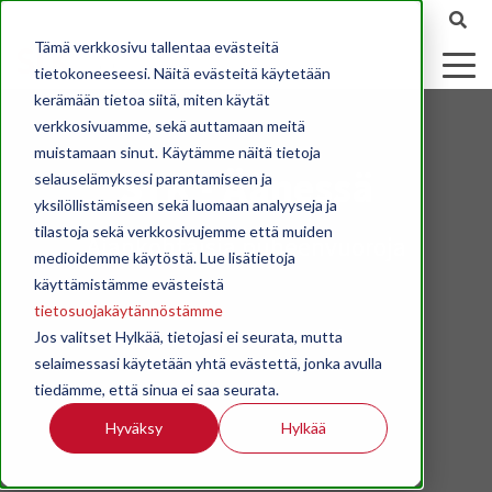
Tämä verkkosivu tallentaa evästeitä
tietokoneeseesi. Näitä evästeitä käytetään
kerämään tietoa siitä, miten käytät
verkkosivuamme, sekä auttamaan meitä
muistamaan sinut. Käytämme näitä tietoja
STK - Äänessä
selauselämyksesi parantamiseen ja
yksilöllistämiseen sekä luomaan analyyseja ja
tilastoja sekä verkkosivujemme että muiden
Ajankohtaisia puheenvuoroja
medioidemme käytöstä. Lue lisätietoja
käyttämistämme evästeistä
tietosuojakäytännöstämme
Jos valitset Hylkää, tietojasi ei seurata, mutta
selaimessasi käytetään yhtä evästettä, jonka avulla
tiedämme, että sinua ei saa seurata.
Hyväksy
Hylkää