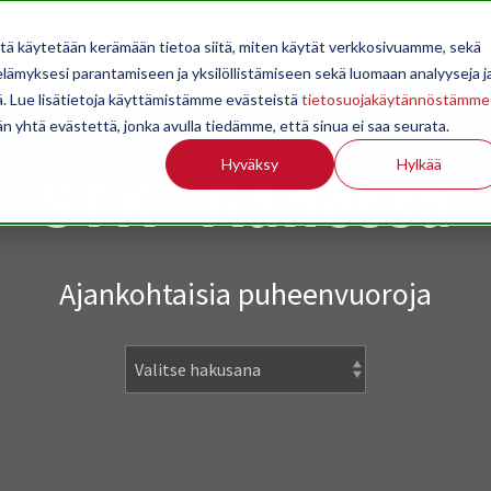
OPPILAITOKSILLE
JÄSENYYS
TILASTOINTI
TIETOA
itä käytetään kerämään tietoa siitä, miten käytät verkkosivuamme, sekä
ämyksesi parantamiseen ja yksilöllistämiseen sekä luomaan analyyseja j
. Lue lisätietoja käyttämistämme evästeistä
tietosuojakäytännöstämme
än yhtä evästettä, jonka avulla tiedämme, että sinua ei saa seurata.
Hyväksy
Hylkää
STK - Äänessä
Ajankohtaisia puheenvuoroja