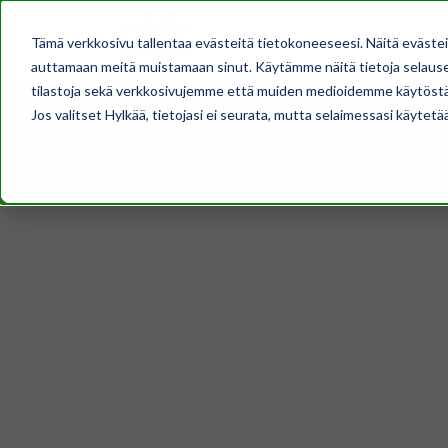
AJANKOHTAISTA
Tämä verkkosivu tallentaa evästeitä tietokoneeseesi. Näitä eväste
auttamaan meitä muistamaan sinut. Käytämme näitä tietoja selausel
tilastoja sekä verkkosivujemme että muiden medioidemme käytöstä
Jos valitset Hylkää, tietojasi ei seurata, mutta selaimessasi käytetä