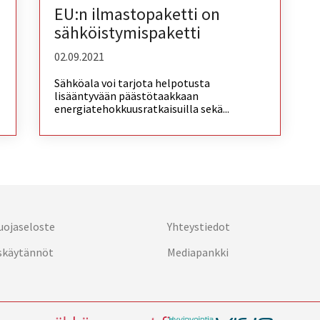
EU:n ilmastopaketti on
sähköistymispaketti
02.09.2021
Sähköala voi tarjota helpotusta
lisääntyvään päästötaakkaan
energiatehokkuusratkaisuilla sekä...
uojaseloste
Yhteystiedot
skäytännöt
Mediapankki