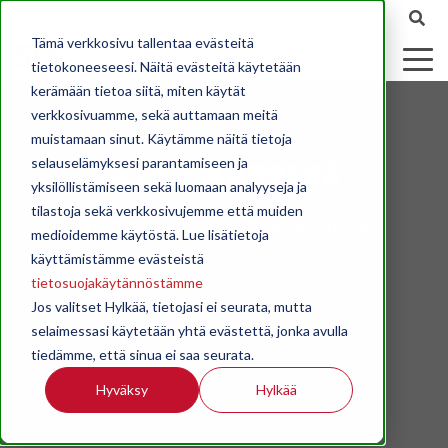
Tämä verkkosivu tallentaa evästeitä
tietokoneeseesi. Näitä evästeitä käytetään
kerämään tietoa siitä, miten käytät
verkkosivuamme, sekä auttamaan meitä
muistamaan sinut. Käytämme näitä tietoja
STK - Äänessä
selauselämyksesi parantamiseen ja
yksilöllistämiseen sekä luomaan analyyseja ja
tilastoja sekä verkkosivujemme että muiden
Ajankohtaisia puheenvuoroja
medioidemme käytöstä. Lue lisätietoja
käyttämistämme evästeistä
tietosuojakäytännöstämme
Jos valitset Hylkää, tietojasi ei seurata, mutta
selaimessasi käytetään yhtä evästettä, jonka avulla
tiedämme, että sinua ei saa seurata.
Hyväksy
Hylkää