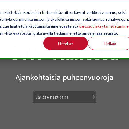
OPPILAITOKSILLE
JÄSENYYS
TILASTOINTI
TIETOA
itä käytetään kerämään tietoa siitä, miten käytät verkkosivuamme, sekä
ämyksesi parantamiseen ja yksilöllistämiseen sekä luomaan analyyseja j
. Lue lisätietoja käyttämistämme evästeistä
tietosuojakäytännöstämme
än yhtä evästettä, jonka avulla tiedämme, että sinua ei saa seurata.
Hyväksy
Hylkää
STK - Äänessä
Ajankohtaisia puheenvuoroja