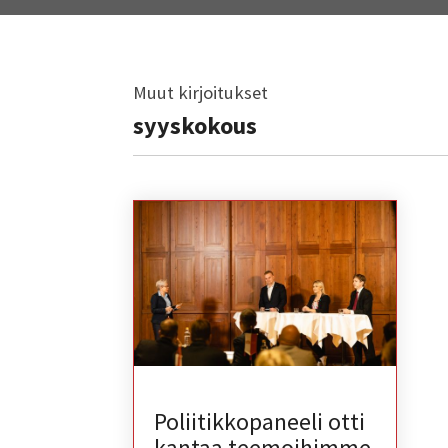
Muut kirjoitukset
syyskokous
Poliitikkopaneeli otti
kantaa teemoihimme