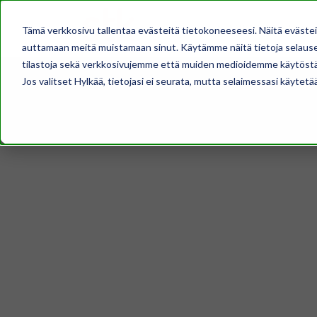
AJANKOHTAISTA
Tämä verkkosivu tallentaa evästeitä tietokoneeseesi. Näitä eväste
auttamaan meitä muistamaan sinut. Käytämme näitä tietoja selausel
tilastoja sekä verkkosivujemme että muiden medioidemme käytöstä
Jos valitset Hylkää, tietojasi ei seurata, mutta selaimessasi käytetä