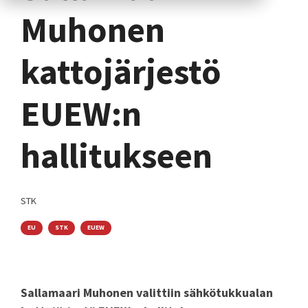
Muhonen
kattojärjestö
EUEW:n
hallitukseen
STK
EU
STK
EUEW
Sallamaari Muhonen valittiin sähkötukkualan