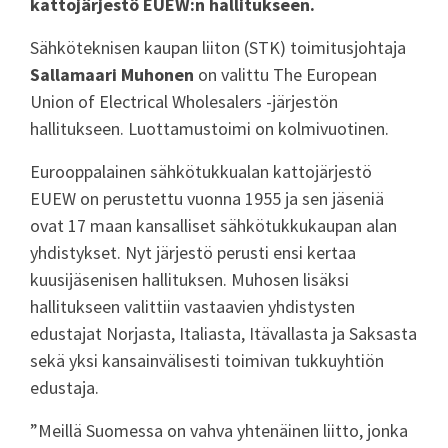
kattojärjestö EUEW:n hallitukseen.
Sähköteknisen kaupan liiton (STK) toimitusjohtaja
Sallamaari Muhonen
on valittu The European
Union of Electrical Wholesalers -järjestön
hallitukseen. Luottamustoimi on kolmivuotinen.
Eurooppalainen sähkötukkualan kattojärjestö
EUEW on perustettu vuonna 1955 ja sen jäseniä
ovat 17 maan kansalliset sähkötukkukaupan alan
yhdistykset. Nyt järjestö perusti ensi kertaa
kuusijäsenisen hallituksen. Muhosen lisäksi
hallitukseen valittiin vastaavien yhdistysten
edustajat Norjasta, Italiasta, Itävallasta ja Saksasta
sekä yksi kansainvälisesti toimivan tukkuyhtiön
edustaja.
”Meillä Suomessa on vahva yhtenäinen liitto, jonka