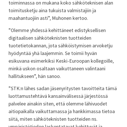
toiminnassa on mukana koko sähköteknisen alan
toimitusketju aina tukuista valmistajiin ja
maahantuojiin asti”, Muhonen kertoo.
”Olemme yhdessä kehittäneet edistyksellisen
digitaalisen sähköteknisten tuotteiden
tuotetietokannan, jota sähköistymisen arvoketju
hyödyntää yhä laajemmin. Se toimii hyvän
esikuvana esimerkiksi Keski-Euroopan kollegoille,
minkä uskon osaltaan vaikuttaneen valintaani
hallitukseen”, hän sanoo.
”STK:n lähes sadan jäsenyritysten tavoitteita tämä
luottamustehtävä kansainvälisessä järjestössä
palvelee ainakin siten, että olemme lähivuodet
aitiopaikalla vaikuttamassa ja hankkimassa tietoa
siitä, miten sähköteknisten tuotteiden ns.
ympäristötiedon laskentatavat kehittyvät ja