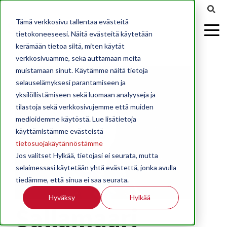
Tämä verkkosivu tallentaa evästeitä
tietokoneeseesi. Näitä evästeitä käytetään
kerämään tietoa siitä, miten käytät
verkkosivuamme, sekä auttamaan meitä
muistamaan sinut. Käytämme näitä tietoja
selauselämyksesi parantamiseen ja
yksilöllistämiseen sekä luomaan analyyseja ja
tilastoja sekä verkkosivujemme että muiden
medioidemme käytöstä. Lue lisätietoja
käyttämistämme evästeistä
tietosuojakäytännöstämme
Jos valitset Hylkää, tietojasi ei seurata, mutta
selaimessasi käytetään yhtä evästettä, jonka avulla
tiedämme, että sinua ei saa seurata.
Hyväksy
Hylkää
Sallamaari