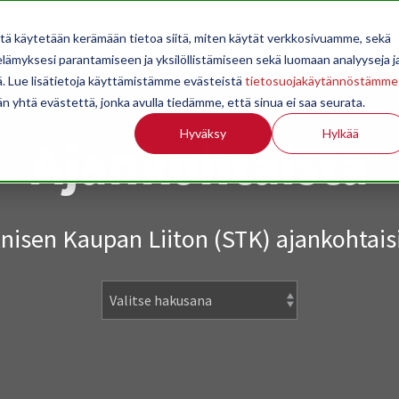
OPPILAITOKSILLE
JÄSENYYS
TILASTOINTI
TIETOA
itä käytetään kerämään tietoa siitä, miten käytät verkkosivuamme, sekä
ämyksesi parantamiseen ja yksilöllistämiseen sekä luomaan analyyseja j
. Lue lisätietoja käyttämistämme evästeistä
tietosuojakäytännöstämme
än yhtä evästettä, jonka avulla tiedämme, että sinua ei saa seurata.
Hyväksy
Hylkää
Ajankohtaista
isen Kaupan Liiton (STK) ajankohtaisi