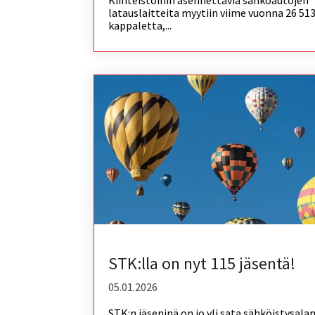
Kiinteistöihin asennettavia sähköautojen
latauslaitteita myytiin viime vuonna 26 51
kappaletta,...
STK:lla on nyt 115 jäsentä!
05.01.2026
STK:n jäseninä on jo yli sata sähköistysala