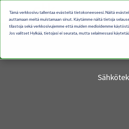
AJANKOHTAISTA
Tämä verkkosivu tallentaa evästeitä tietokoneeseesi. Näitä eväste
auttamaan meitä muistamaan sinut. Käytämme näitä tietoja selausel
tilastoja sekä verkkosivujemme että muiden medioidemme käytöstä
Jos valitset Hylkää, tietojasi ei seurata, mutta selaimessasi käytetä
Sähkötekn