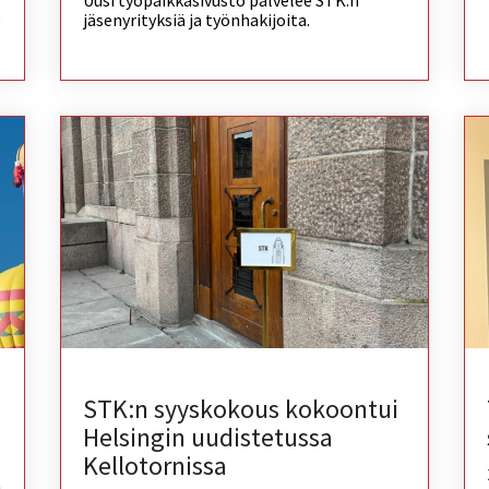
Uusi työpaikkasivusto palvelee STK:n
3
jäsenyrityksiä ja työnhakijoita.
STK:n syyskokous kokoontui
Helsingin uudistetussa
Kellotornissa
n