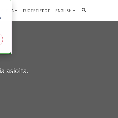
 MEISTÄ
TUOTETIEDOT
ENGLISH
a
a asioita.