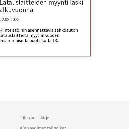
Latauslaitteiden myynti laski
alkuvuonna
22.08.2025
Kiinteistöihin asennettavia sähköauton
latauslaitteita myytiin vuoden
ensimmäisellä puoliskolla 13...
Tilaa uutiskirje
Alan avoimet työpaikat