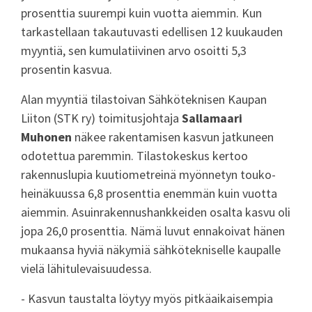
prosenttia suurempi kuin vuotta aiemmin. Kun
tarkastellaan takautuvasti edellisen 12 kuukauden
myyntiä, sen kumulatiivinen arvo osoitti 5,3
prosentin kasvua.
Alan myyntiä tilastoivan Sähköteknisen Kaupan
Liiton (STK ry) toimitusjohtaja
Sallamaari
Muhonen
näkee rakentamisen kasvun jatkuneen
odotettua paremmin. Tilastokeskus kertoo
rakennuslupia kuutiometreinä myönnetyn touko-
heinäkuussa 6,8 prosenttia enemmän kuin vuotta
aiemmin. Asuinrakennushankkeiden osalta kasvu oli
jopa 26,0 prosenttia. Nämä luvut ennakoivat hänen
mukaansa hyviä näkymiä sähkötekniselle kaupalle
vielä lähitulevaisuudessa.
- Kasvun taustalta löytyy myös pitkäaikaisempia