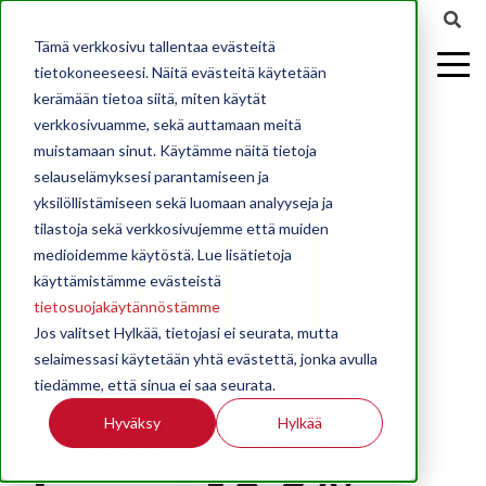
Tämä verkkosivu tallentaa evästeitä
tietokoneeseesi. Näitä evästeitä käytetään
kerämään tietoa siitä, miten käytät
verkkosivuamme, sekä auttamaan meitä
muistamaan sinut. Käytämme näitä tietoja
selauselämyksesi parantamiseen ja
yksilöllistämiseen sekä luomaan analyyseja ja
tilastoja sekä verkkosivujemme että muiden
medioidemme käytöstä. Lue lisätietoja
käyttämistämme evästeistä
tietosuojakäytännöstämme
Jos valitset Hylkää, tietojasi ei seurata, mutta
selaimessasi käytetään yhtä evästettä, jonka avulla
tiedämme, että sinua ei saa seurata.
Tukkumyynti
Hyväksy
Hylkää