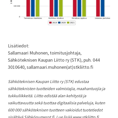
Lisätiedot:
Sallamaari Muhonen, toimitusjohtaja,
Sähköteknisen Kaupan Liitto ry (STK), puh. 044
3010640, sallamaari.muhonen(at)stkliitto.fi
Sähköteknisen Kaupan Liitto ry (STK) edustaa
sähköteknisten tuotteiden valmistajia, maahantuojia ja
tukkuliikkeitä. Liitto edistää alan kehitystä ja
vaikuttavuutta sekä tuottaa digitaalisia palveluja, kuten
600 000 sähköteknisen tuotteen vakioidut tuotetiedot
sisältävä Sähkönumerot.fi. Lue lisää www.stkliitto.fi