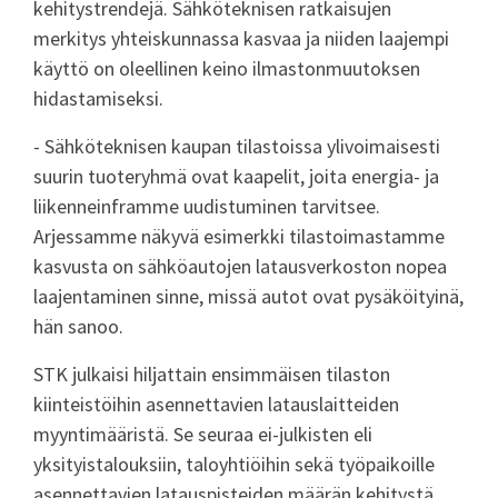
kehitystrendejä. Sähköteknisen ratkaisujen
merkitys yhteiskunnassa kasvaa ja niiden laajempi
käyttö on oleellinen keino ilmastonmuutoksen
hidastamiseksi.
- Sähköteknisen kaupan tilastoissa ylivoimaisesti
suurin tuoteryhmä ovat kaapelit, joita energia- ja
liikenneinframme uudistuminen tarvitsee.
Arjessamme näkyvä esimerkki tilastoimastamme
kasvusta on sähköautojen latausverkoston nopea
laajentaminen sinne, missä autot ovat pysäköityinä,
hän sanoo.
STK julkaisi hiljattain ensimmäisen tilaston
kiinteistöihin asennettavien latauslaitteiden
myyntimääristä. Se seuraa ei-julkisten eli
yksityistalouksiin, taloyhtiöihin sekä työpaikoille
asennettavien latauspisteiden määrän kehitystä.