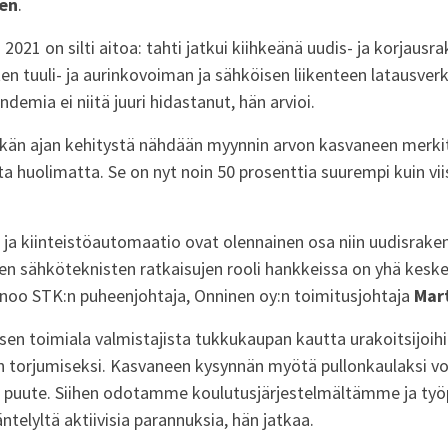
en
.
 2021 on silti aitoa: tahti jatkui kiihkeänä uudis- ja korjaus
en tuuli- ja aurinkovoiman ja sähköisen liikenteen latausver
demia ei niitä juuri hidastanut, hän arvioi.
tkän ajan kehitystä nähdään myynnin arvon kasvaneen merki
a huolimatta. Se on nyt noin 50 prosenttia suurempi kuin vii
 ja kiinteistöautomaatio ovat olennainen osa niin uudisrake
ten sähköteknisten ratkaisujen rooli hankkeissa on yhä keske
anoo STK:n puheenjohtaja, Onninen oy:n toimitusjohtaja
Mart
en toimiala valmistajista tukkukaupan kautta urakoitsijoih
torjumiseksi. Kasvaneen kysynnän myötä pullonkaulaksi v
puute. Siihen odotamme koulutusjärjestelmältämme ja työ
lyltä aktiivisia parannuksia, hän jatkaa.