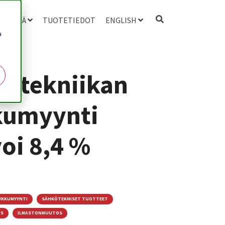
 MEISTÄ
TUOTETIEDOT
ENGLISH
a
kötekniikan
kumyynti
oi 8,4 %
KKUMYYNTI
SÄHKÖTEKNISET TUOTTEET
US
ILMASTONMUUTOS