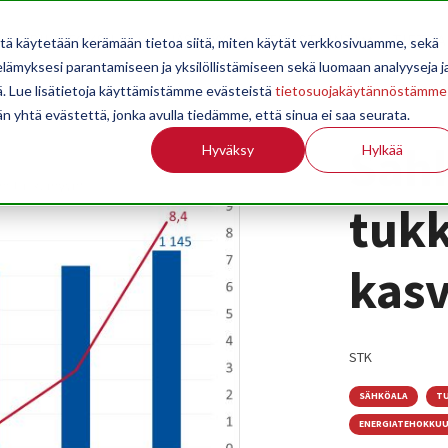
OPPILAITOKSILLE
JÄSENYYS
TILASTOINTI
TIETOA
itä käytetään kerämään tietoa siitä, miten käytät verkkosivuamme, sekä
ämyksesi parantamiseen ja yksilöllistämiseen sekä luomaan analyyseja j
. Lue lisätietoja käyttämistämme evästeistä
tietosuojakäytännöstämme
än yhtä evästettä, jonka avulla tiedämme, että sinua ei saa seurata.
Säh
Hyväksy
Hylkää
tuk
kasv
STK
SÄHKÖALA
TU
ENERGIATEHOKKU