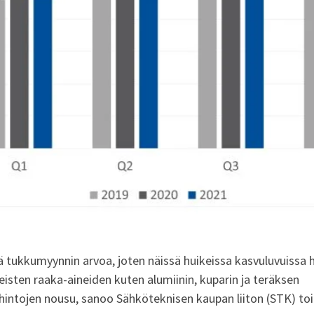
 tukkumyynnin arvoa, joten näissä huikeissa kasvuluvuissa 
isten raaka-aineiden kuten alumiinin, kuparin ja teräksen
ntojen nousu, sanoo Sähköteknisen kaupan liiton (STK) toi