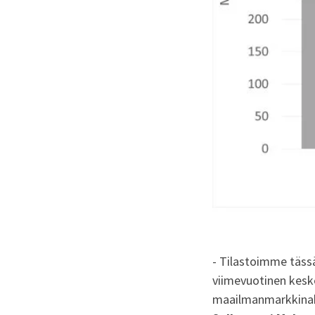
- Tilastoimme tässä
viimevuotinen keske
maailmanmarkkinahi