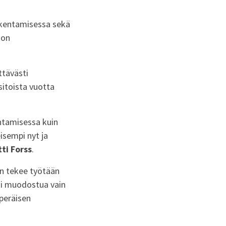
rakentamisessa sekä
kon
ttävästi
sitoista vuotta
ntamisessa kuin
isempi nyt ja
ti Forss
.
in tekee työtään
oi muodostua vain
peräisen