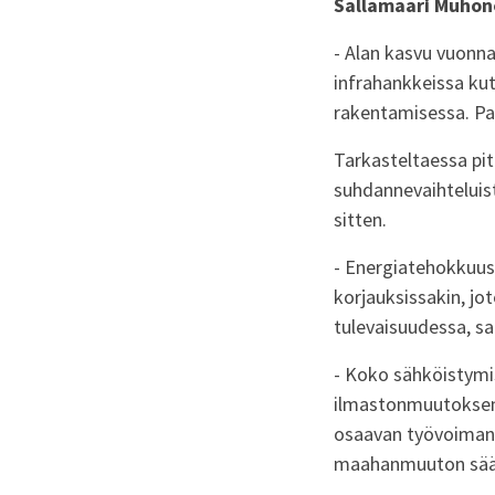
Sallamaari Muhon
- Alan kasvu vuonna
infrahankkeissa kut
rakentamisessa. Pan
Tarkasteltaessa pi
suhdannevaihteluist
sitten.
- Energiatehokkuus
korjauksissakin, jo
tulevaisuudessa, s
- Koko sähköistymis
ilmastonmuutoksen 
osaavan työvoiman 
maahanmuuton säänte