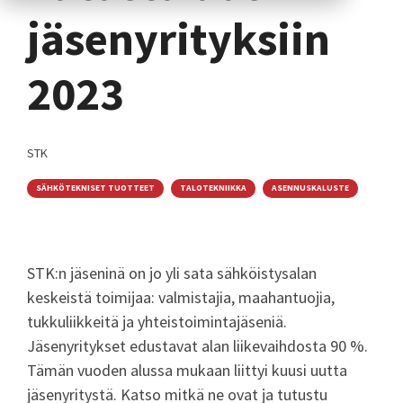
jäsenyrityksiin
2023
STK
SÄHKÖTEKNISET TUOTTEET
TALOTEKNIIKKA
ASENNUSKALUSTE
STK:n jäseninä on jo yli sata sähköistysalan
keskeistä toimijaa: valmistajia, maahantuojia,
tukkuliikkeitä ja yhteistoimintajäseniä.
Jäsenyritykset edustavat alan liikevaihdosta 90 %.
Tämän vuoden alussa mukaan liittyi kuusi uutta
jäsenyritystä. Katso mitkä ne ovat ja tutustu