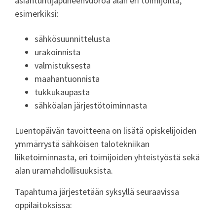
asiantuntijapuheenvuoroa alan eri toimijoilta,
esimerkiksi:
sähkösuunnittelusta
urakoinnista
valmistuksesta
maahantuonnista
tukkukaupasta
sähköalan järjestötoiminnasta
Luentopäivän tavoitteena on lisätä opiskelijoiden
ymmärrystä sähköisen talotekniikan
liiketoiminnasta, eri toimijoiden yhteistyöstä sekä
alan uramahdollisuuksista.
Tapahtuma järjestetään syksyllä seuraavissa
oppilaitoksissa: