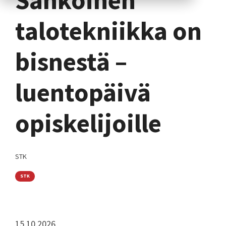
talotekniikka on
bisnestä –
luentopäivä
opiskelijoille
STK
STK
15.10.2026