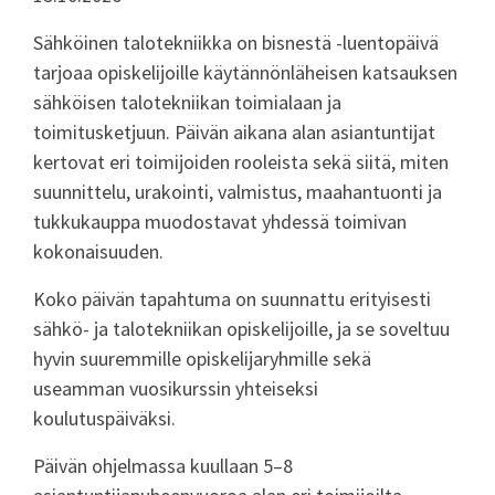
Sähköinen talotekniikka on bisnestä -luentopäivä
tarjoaa opiskelijoille käytännönläheisen katsauksen
sähköisen talotekniikan toimialaan ja
toimitusketjuun. Päivän aikana alan asiantuntijat
kertovat eri toimijoiden rooleista sekä siitä, miten
suunnittelu, urakointi, valmistus, maahantuonti ja
tukkukauppa muodostavat yhdessä toimivan
kokonaisuuden.
Koko päivän tapahtuma on suunnattu erityisesti
sähkö- ja talotekniikan opiskelijoille, ja se soveltuu
hyvin suuremmille opiskelijaryhmille sekä
useamman vuosikurssin yhteiseksi
koulutuspäiväksi.
Päivän ohjelmassa kuullaan 5–8