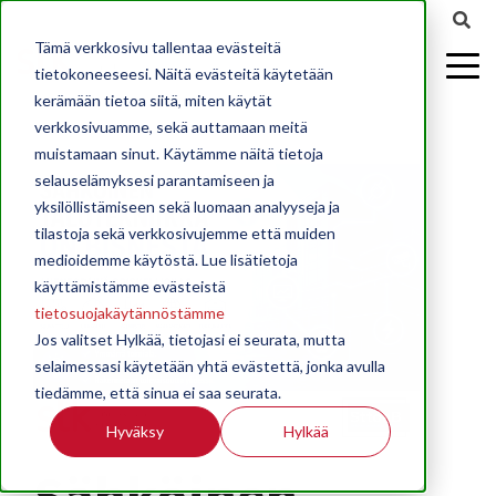
2026-10-15 00:00:00
Tämä verkkosivu tallentaa evästeitä
tietokoneeseesi. Näitä evästeitä käytetään
kerämään tietoa siitä, miten käytät
verkkosivuamme, sekä auttamaan meitä
muistamaan sinut. Käytämme näitä tietoja
selauselämyksesi parantamiseen ja
yksilöllistämiseen sekä luomaan analyyseja ja
tilastoja sekä verkkosivujemme että muiden
medioidemme käytöstä. Lue lisätietoja
käyttämistämme evästeistä
tietosuojakäytännöstämme
Jos valitset Hylkää, tietojasi ei seurata, mutta
selaimessasi käytetään yhtä evästettä, jonka avulla
tiedämme, että sinua ei saa seurata.
Hyväksy
Hylkää
Sähköinen